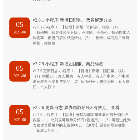
v2.8.1 小程序 新增扫码购、票券绑定分类
05
v2.8.1 小程序 1、【新增】新增「扫码购」模块 （1）、
2021-06
「扫码购」顾客体验全升级，不排队、不烦心，扫码即加入
购物车，促进门店的成交转化 （2）、批量生成商品二维码
标签，标签包…
v2.7.9 小程序 新增团团赚、商品标签
05
v2.7.9 更新日志 小程序 1、【新增】新增「团团赚」模块
2021-06
（1）拼团2.0，多人拼购，有人中奖，有人不中奖，不中奖
退还本金并发参与奖品 （2）玩法例子：鸡蛋30枚，五人成
团，一人拼中…
v2.7.6 更新日志 票券领取后N天有效期、查看
05
v2.7.6 小程序 1、【新增】分销功能新增查看所有分销用户
2021-06
数据 （1）此列表可展示分销商+普通用户 （2）可通过此列
表修改普通用户的上级关联 2、【新增】票券新增有效期
「领取后N天…