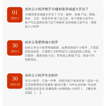
创米云小程序携手3D建材家具城盛大开业了
01
3D建材家具城盛大开业了 行业：建材、装修 产品：陶瓷、
2022-1
瓷砖、卫浴、软装等等 多门店入驻、各个商家入驻平台、
客户可以选择任意门店下单购买 支持商家入驻平台：商家
进入小程序…
创米云母婴商城小程序
30
创米云专注小程序商城搭建，如果您想做个小程序，只需提
2022-1
供营业执照，只需两三天即帮您可上线您的线上商城。 今
日案例：通惠优购 行业：零售线上商城 产品：美妆个护、
母婴用品…
创米云小程序专业制作
30
专注小程序，只做一件事，持续为客户创造价值！提供一站
2022-10
式互联网系统开发服务+解决方案！10年从业经验+专业研
发团队技术支持 直播电商+分销商城+小程序 1、【餐饮单
店铺】 2、【…