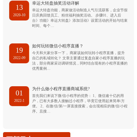
幸运大转盘抽奖活动详解
13
幸运大转盘功能，商家做活动制造人气引流获客，企业节假
2020-10
日庆典回馈员工、粉丝福利抽奖活动。 步骤01、进入后
台》功能》幸运大转盘》添加活动》设置活动的开始与结束
时间、每个…
如何玩转微信小程序直播？
19
今天和大家分享一下， 商家该如何玩转小程序直播，提升
2022-09
自己的私域转化？ 文章主要通过复盘自家小程序直播的玩
法，部分商家采访调研情况，同时结合现有的小程序直播的
优秀案例…
为什么做小程序直播商城系统?
01
首先我们来说下微/信小程序的优势： 1、微信逾十亿的用
2022-1
户，已有大多数人接触过小程序，毕竟它使用起来简单/方
便。 2、在微/信/第/一屏直接搜索，会出现相应的微/信/小程
序。且搜…