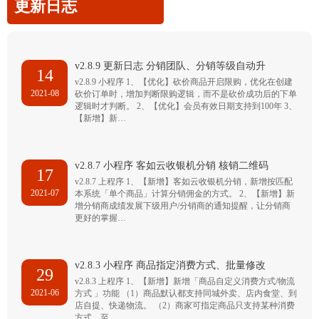
更新日志
v2.8.9 更新日志 分销团队、分销等级自动升
14
v2.8.9 小程序 1、【优化】砍价商品开启限购，优化在创建
2021-08
砍价订单时，增加判断限购逻辑，而不是砍价成功后的下单
逻辑时才判断。 2、【优化】会员有效日期支持到100年 3、
【新增】新…
v2.8.7 小程序 客如云收银机分销 核销二维码
17
v2.8.7 上程序 1、【新增】客如云收银机分销，新增按匹配
2021-07
本系统「单个商品」计算分销佣金的方式。 2、【新增】新
增分销商成绩发展下级用户/分销商的通知提醒，让分销商
更好的掌握…
v2.8.3 小程序 商品指定消费方式、批量修改
29
v2.8.3 上程序 1、【新增】新增「商品自定义消费方式/物流
2021-06
方式 」功能 （1）商品默认都支持同城外卖、店内食堂、到
店自提、快递物流。 （2）商家可指定商品只支持某种消费
方式，至…