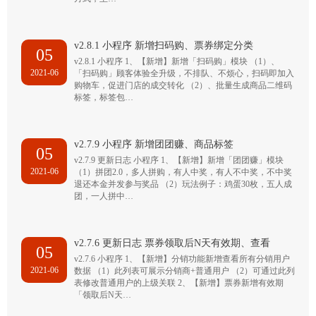
v2.8.1 小程序 新增扫码购、票券绑定分类
05
v2.8.1 小程序 1、【新增】新增「扫码购」模块 （1）、
2021-06
「扫码购」顾客体验全升级，不排队、不烦心，扫码即加入
购物车，促进门店的成交转化 （2）、批量生成商品二维码
标签，标签包…
v2.7.9 小程序 新增团团赚、商品标签
05
v2.7.9 更新日志 小程序 1、【新增】新增「团团赚」模块
2021-06
（1）拼团2.0，多人拼购，有人中奖，有人不中奖，不中奖
退还本金并发参与奖品 （2）玩法例子：鸡蛋30枚，五人成
团，一人拼中…
v2.7.6 更新日志 票券领取后N天有效期、查看
05
v2.7.6 小程序 1、【新增】分销功能新增查看所有分销用户
2021-06
数据 （1）此列表可展示分销商+普通用户 （2）可通过此列
表修改普通用户的上级关联 2、【新增】票券新增有效期
「领取后N天…