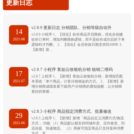
更新日志
v2.8.9 更新日志 分销团队、分销等级自动升
14
v2.8.9 小程序 1、【优化】砍价商品开启限购，优化在创建
2021-08
砍价订单时，增加判断限购逻辑，而不是砍价成功后的下单
逻辑时才判断。 2、【优化】会员有效日期支持到100年 3、
【新增】新…
v2.8.7 小程序 客如云收银机分销 核销二维码
17
v2.8.7 上程序 1、【新增】客如云收银机分销，新增按匹配
2021-07
本系统「单个商品」计算分销佣金的方式。 2、【新增】新
增分销商成绩发展下级用户/分销商的通知提醒，让分销商
更好的掌握…
v2.8.3 小程序 商品指定消费方式、批量修改
29
v2.8.3 上程序 1、【新增】新增「商品自定义消费方式/物流
2021-06
方式 」功能 （1）商品默认都支持同城外卖、店内食堂、到
店自提、快递物流。 （2）商家可指定商品只支持某种消费
方式，至…