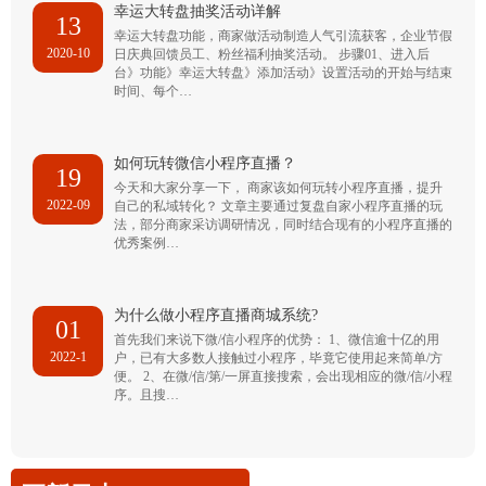
幸运大转盘抽奖活动详解
13
幸运大转盘功能，商家做活动制造人气引流获客，企业节假
2020-10
日庆典回馈员工、粉丝福利抽奖活动。 步骤01、进入后
台》功能》幸运大转盘》添加活动》设置活动的开始与结束
时间、每个…
如何玩转微信小程序直播？
19
今天和大家分享一下， 商家该如何玩转小程序直播，提升
2022-09
自己的私域转化？ 文章主要通过复盘自家小程序直播的玩
法，部分商家采访调研情况，同时结合现有的小程序直播的
优秀案例…
为什么做小程序直播商城系统?
01
首先我们来说下微/信小程序的优势： 1、微信逾十亿的用
2022-1
户，已有大多数人接触过小程序，毕竟它使用起来简单/方
便。 2、在微/信/第/一屏直接搜索，会出现相应的微/信/小程
序。且搜…