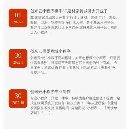
创米云小程序携手3D建材家具城盛大开业了
01
3D建材家具城盛大开业了 行业：建材、装修 产品：陶瓷、
2022-1
瓷砖、卫浴、软装等等 多门店入驻、各个商家入驻平台、
客户可以选择任意门店下单购买 支持商家入驻平台：商家
进入小程序…
创米云母婴商城小程序
30
创米云专注小程序商城搭建，如果您想做个小程序，只需提
2022-1
供营业执照，只需两三天即帮您可上线您的线上商城。 今
日案例：通惠优购 行业：零售线上商城 产品：美妆个护、
母婴用品…
创米云小程序专业制作
30
专注小程序，只做一件事，持续为客户创造价值！提供一站
2022-10
式互联网系统开发服务+解决方案！10年从业经验+专业研
发团队技术支持 直播电商+分销商城+小程序 1、【餐饮单
店铺】 2、【…