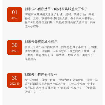
创米云小程序携手3D建材家具城盛大开业了
01
3D建材家具城盛大开业了 行业：建材、装修 产品：陶瓷、
2022-1
瓷砖、卫浴、软装等等 多门店入驻、各个商家入驻平台、
客户可以选择任意门店下单购买 支持商家入驻平台：商家
进入小程序…
创米云母婴商城小程序
30
创米云专注小程序商城搭建，如果您想做个小程序，只需提
2022-1
供营业执照，只需两三天即帮您可上线您的线上商城。 今
日案例：通惠优购 行业：零售线上商城 产品：美妆个护、
母婴用品…
创米云小程序专业制作
30
专注小程序，只做一件事，持续为客户创造价值！提供一站
2022-10
式互联网系统开发服务+解决方案！10年从业经验+专业研
发团队技术支持 直播电商+分销商城+小程序 1、【餐饮单
店铺】 2、【…