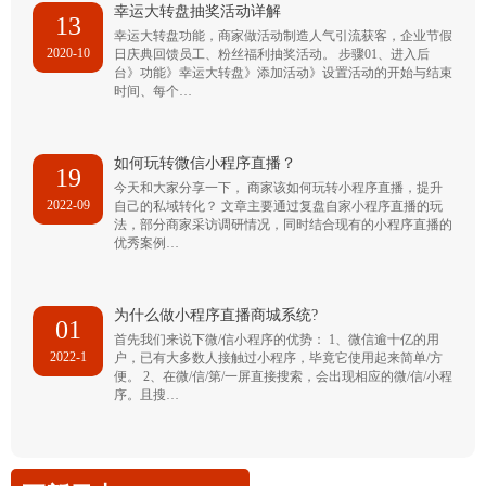
幸运大转盘抽奖活动详解
13
幸运大转盘功能，商家做活动制造人气引流获客，企业节假
2020-10
日庆典回馈员工、粉丝福利抽奖活动。 步骤01、进入后
台》功能》幸运大转盘》添加活动》设置活动的开始与结束
时间、每个…
如何玩转微信小程序直播？
19
今天和大家分享一下， 商家该如何玩转小程序直播，提升
2022-09
自己的私域转化？ 文章主要通过复盘自家小程序直播的玩
法，部分商家采访调研情况，同时结合现有的小程序直播的
优秀案例…
为什么做小程序直播商城系统?
01
首先我们来说下微/信小程序的优势： 1、微信逾十亿的用
2022-1
户，已有大多数人接触过小程序，毕竟它使用起来简单/方
便。 2、在微/信/第/一屏直接搜索，会出现相应的微/信/小程
序。且搜…