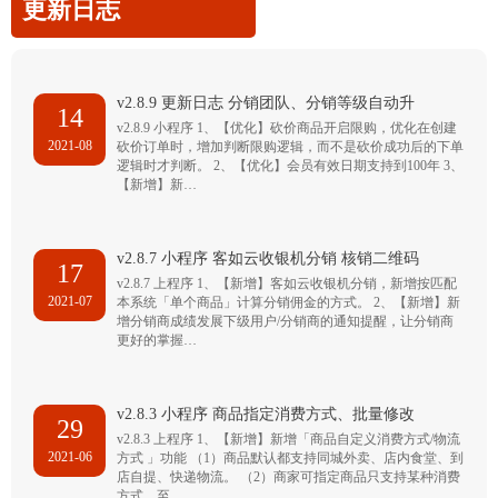
更新日志
v2.8.9 更新日志 分销团队、分销等级自动升
14
v2.8.9 小程序 1、【优化】砍价商品开启限购，优化在创建
2021-08
砍价订单时，增加判断限购逻辑，而不是砍价成功后的下单
逻辑时才判断。 2、【优化】会员有效日期支持到100年 3、
【新增】新…
v2.8.7 小程序 客如云收银机分销 核销二维码
17
v2.8.7 上程序 1、【新增】客如云收银机分销，新增按匹配
2021-07
本系统「单个商品」计算分销佣金的方式。 2、【新增】新
增分销商成绩发展下级用户/分销商的通知提醒，让分销商
更好的掌握…
v2.8.3 小程序 商品指定消费方式、批量修改
29
v2.8.3 上程序 1、【新增】新增「商品自定义消费方式/物流
2021-06
方式 」功能 （1）商品默认都支持同城外卖、店内食堂、到
店自提、快递物流。 （2）商家可指定商品只支持某种消费
方式，至…