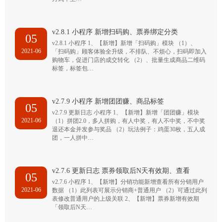
v2.8.1 小程序 新增扫码购、票券绑定分类
05
v2.8.1 小程序 1、【新增】新增「扫码购」模块 （1）、
2021-06
「扫码购」顾客体验全升级，不排队、不烦心，扫码即加入
购物车，促进门店的成交转化 （2）、批量生成商品二维码
标签，标签包…
v2.7.9 小程序 新增团团赚、商品标签
05
v2.7.9 更新日志 小程序 1、【新增】新增「团团赚」模块
2021-06
（1）拼团2.0，多人拼购，有人中奖，有人不中奖，不中奖
退还本金并发参与奖品 （2）玩法例子：鸡蛋30枚，五人成
团，一人拼中…
v2.7.6 更新日志 票券领取后N天有效期、查看
05
v2.7.6 小程序 1、【新增】分销功能新增查看所有分销用户
2021-06
数据 （1）此列表可展示分销商+普通用户 （2）可通过此列
表修改普通用户的上级关联 2、【新增】票券新增有效期
「领取后N天…