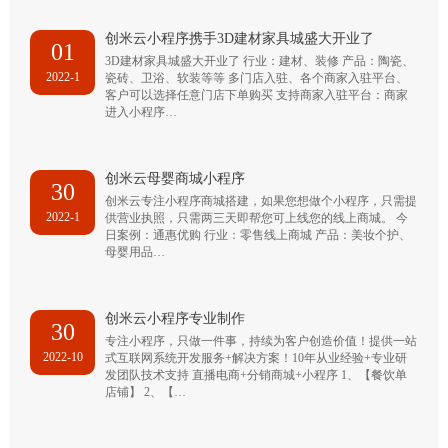
创米云小程序携手3D建材家具城盛大开业了
01
3D建材家具城盛大开业了 行业：建材、装修 产品：陶瓷、
2022-1
瓷砖、卫浴、软装等等 多门店入驻、各个商家入驻平台、
客户可以选择任意门店下单购买 支持商家入驻平台：商家
进入小程序…
创米云母婴商城小程序
30
创米云专注小程序商城搭建，如果您想做个小程序，只需提
2022-1
供营业执照，只需两三天即帮您可上线您的线上商城。 今
日案例：通惠优购 行业：零售线上商城 产品：美妆个护、
母婴用品…
创米云小程序专业制作
30
专注小程序，只做一件事，持续为客户创造价值！提供一站
2022-10
式互联网系统开发服务+解决方案！10年从业经验+专业研
发团队技术支持 直播电商+分销商城+小程序 1、【餐饮单
店铺】 2、【…