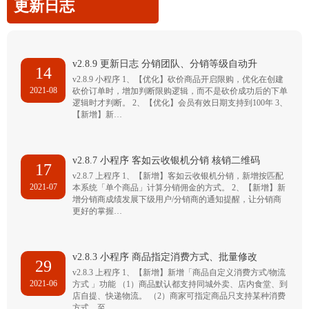
更新日志
v2.8.9 更新日志 分销团队、分销等级自动升
14
v2.8.9 小程序 1、【优化】砍价商品开启限购，优化在创建
2021-08
砍价订单时，增加判断限购逻辑，而不是砍价成功后的下单
逻辑时才判断。 2、【优化】会员有效日期支持到100年 3、
【新增】新…
v2.8.7 小程序 客如云收银机分销 核销二维码
17
v2.8.7 上程序 1、【新增】客如云收银机分销，新增按匹配
2021-07
本系统「单个商品」计算分销佣金的方式。 2、【新增】新
增分销商成绩发展下级用户/分销商的通知提醒，让分销商
更好的掌握…
v2.8.3 小程序 商品指定消费方式、批量修改
29
v2.8.3 上程序 1、【新增】新增「商品自定义消费方式/物流
2021-06
方式 」功能 （1）商品默认都支持同城外卖、店内食堂、到
店自提、快递物流。 （2）商家可指定商品只支持某种消费
方式，至…