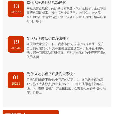
幸运大转盘抽奖活动详解
13
幸运大转盘功能，商家做活动制造人气引流获客，企业节假
2020-10
日庆典回馈员工、粉丝福利抽奖活动。 步骤01、进入后
台》功能》幸运大转盘》添加活动》设置活动的开始与结束
时间、每个…
如何玩转微信小程序直播？
19
今天和大家分享一下， 商家该如何玩转小程序直播，提升
2022-09
自己的私域转化？ 文章主要通过复盘自家小程序直播的玩
法，部分商家采访调研情况，同时结合现有的小程序直播的
优秀案例…
为什么做小程序直播商城系统?
01
首先我们来说下微/信小程序的优势： 1、微信逾十亿的用
2022-1
户，已有大多数人接触过小程序，毕竟它使用起来简单/方
便。 2、在微/信/第/一屏直接搜索，会出现相应的微/信/小程
序。且搜…