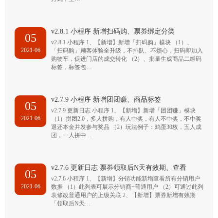
v2.8.1 小程序 新增扫码购、票券绑定分类
05
v2.8.1 小程序 1、【新增】新增「扫码购」模块 （1）、
2021-06
「扫码购」顾客体验全升级，不排队、不烦心，扫码即加入
购物车，促进门店的成交转化 （2）、批量生成商品二维码
标签，标签包…
v2.7.9 小程序 新增团团赚、商品标签
05
v2.7.9 更新日志 小程序 1、【新增】新增「团团赚」模块
2021-06
（1）拼团2.0，多人拼购，有人中奖，有人不中奖，不中奖
退还本金并发参与奖品 （2）玩法例子：鸡蛋30枚，五人成
团，一人拼中…
v2.7.6 更新日志 票券领取后N天有效期、查看
05
v2.7.6 小程序 1、【新增】分销功能新增查看所有分销用户
2021-06
数据 （1）此列表可展示分销商+普通用户 （2）可通过此列
表修改普通用户的上级关联 2、【新增】票券新增有效期
「领取后N天…