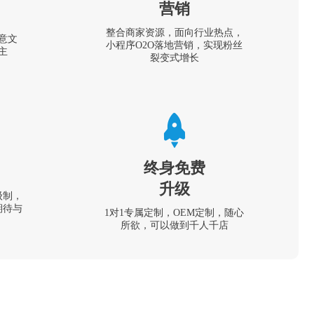
营销
整合商家资源，面向行业热点，
意文
小程序O2O落地营销，实现粉丝
主
裂变式增长
终身免费
升级
级制，
期待与
1对1专属定制，OEM定制，随心
所欲，可以做到千人千店