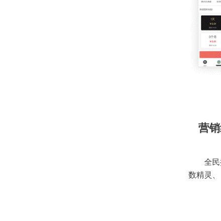
营销
全民
数精灵、