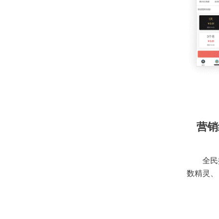
营销
全民
数精灵、