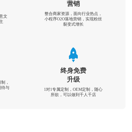
营销
整合商家资源，面向行业热点，
意文
小程序O2O落地营销，实现粉丝
主
裂变式增长
终身免费
升级
级制，
期待与
1对1专属定制，OEM定制，随心
所欲，可以做到千人千店