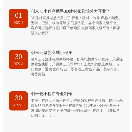
创米云小程序携手3D建材家具城盛大开业了
01
3D建材家具城盛大开业了 行业：建材、装修 产品：陶瓷、
2022-1
瓷砖、卫浴、软装等等 多门店入驻、各个商家入驻平台、
客户可以选择任意门店下单购买 支持商家入驻平台：商家
进入小程序…
创米云母婴商城小程序
30
创米云专注小程序商城搭建，如果您想做个小程序，只需提
2022-1
供营业执照，只需两三天即帮您可上线您的线上商城。 今
日案例：通惠优购 行业：零售线上商城 产品：美妆个护、
母婴用品…
创米云小程序专业制作
30
专注小程序，只做一件事，持续为客户创造价值！提供一站
2022-10
式互联网系统开发服务+解决方案！10年从业经验+专业研
发团队技术支持 直播电商+分销商城+小程序 1、【餐饮单
店铺】 2、【…