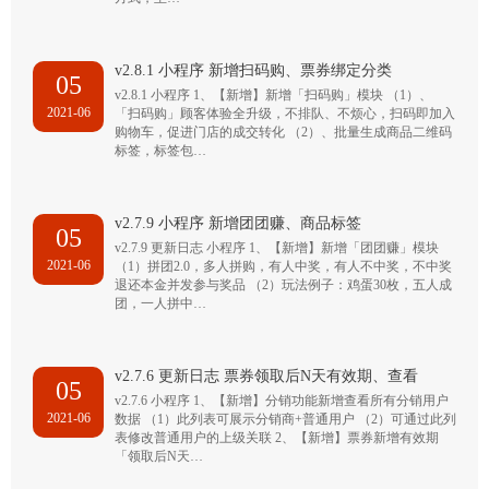
v2.8.1 小程序 新增扫码购、票券绑定分类
05
v2.8.1 小程序 1、【新增】新增「扫码购」模块 （1）、
2021-06
「扫码购」顾客体验全升级，不排队、不烦心，扫码即加入
购物车，促进门店的成交转化 （2）、批量生成商品二维码
标签，标签包…
v2.7.9 小程序 新增团团赚、商品标签
05
v2.7.9 更新日志 小程序 1、【新增】新增「团团赚」模块
2021-06
（1）拼团2.0，多人拼购，有人中奖，有人不中奖，不中奖
退还本金并发参与奖品 （2）玩法例子：鸡蛋30枚，五人成
团，一人拼中…
v2.7.6 更新日志 票券领取后N天有效期、查看
05
v2.7.6 小程序 1、【新增】分销功能新增查看所有分销用户
2021-06
数据 （1）此列表可展示分销商+普通用户 （2）可通过此列
表修改普通用户的上级关联 2、【新增】票券新增有效期
「领取后N天…