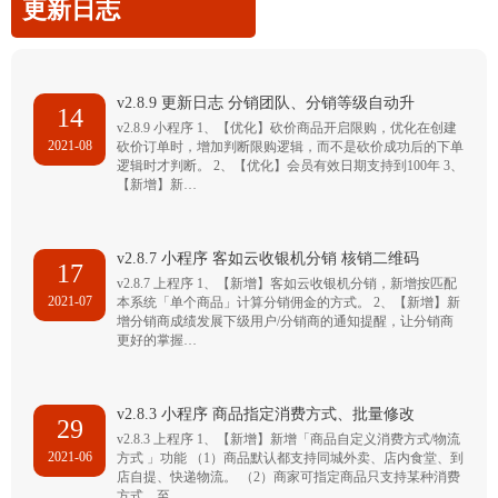
更新日志
v2.8.9 更新日志 分销团队、分销等级自动升
14
v2.8.9 小程序 1、【优化】砍价商品开启限购，优化在创建
2021-08
砍价订单时，增加判断限购逻辑，而不是砍价成功后的下单
逻辑时才判断。 2、【优化】会员有效日期支持到100年 3、
【新增】新…
v2.8.7 小程序 客如云收银机分销 核销二维码
17
v2.8.7 上程序 1、【新增】客如云收银机分销，新增按匹配
2021-07
本系统「单个商品」计算分销佣金的方式。 2、【新增】新
增分销商成绩发展下级用户/分销商的通知提醒，让分销商
更好的掌握…
v2.8.3 小程序 商品指定消费方式、批量修改
29
v2.8.3 上程序 1、【新增】新增「商品自定义消费方式/物流
2021-06
方式 」功能 （1）商品默认都支持同城外卖、店内食堂、到
店自提、快递物流。 （2）商家可指定商品只支持某种消费
方式，至…