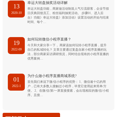
幸运大转盘抽奖活动详解
13
幸运大转盘功能，商家做活动制造人气引流获客，企业节假
2020-10
日庆典回馈员工、粉丝福利抽奖活动。 步骤01、进入后
台》功能》幸运大转盘》添加活动》设置活动的开始与结束
时间、每个…
如何玩转微信小程序直播？
19
今天和大家分享一下， 商家该如何玩转小程序直播，提升
2022-09
自己的私域转化？ 文章主要通过复盘自家小程序直播的玩
法，部分商家采访调研情况，同时结合现有的小程序直播的
优秀案例…
为什么做小程序直播商城系统?
01
首先我们来说下微/信小程序的优势： 1、微信逾十亿的用
2022-1
户，已有大多数人接触过小程序，毕竟它使用起来简单/方
便。 2、在微/信/第/一屏直接搜索，会出现相应的微/信/小程
序。且搜…