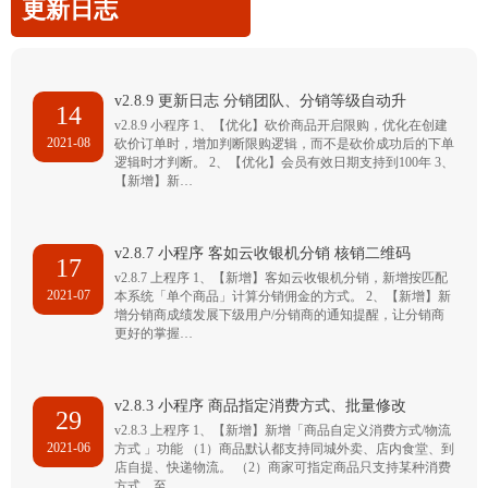
更新日志
v2.8.9 更新日志 分销团队、分销等级自动升
14
v2.8.9 小程序 1、【优化】砍价商品开启限购，优化在创建
2021-08
砍价订单时，增加判断限购逻辑，而不是砍价成功后的下单
逻辑时才判断。 2、【优化】会员有效日期支持到100年 3、
【新增】新…
v2.8.7 小程序 客如云收银机分销 核销二维码
17
v2.8.7 上程序 1、【新增】客如云收银机分销，新增按匹配
2021-07
本系统「单个商品」计算分销佣金的方式。 2、【新增】新
增分销商成绩发展下级用户/分销商的通知提醒，让分销商
更好的掌握…
v2.8.3 小程序 商品指定消费方式、批量修改
29
v2.8.3 上程序 1、【新增】新增「商品自定义消费方式/物流
2021-06
方式 」功能 （1）商品默认都支持同城外卖、店内食堂、到
店自提、快递物流。 （2）商家可指定商品只支持某种消费
方式，至…