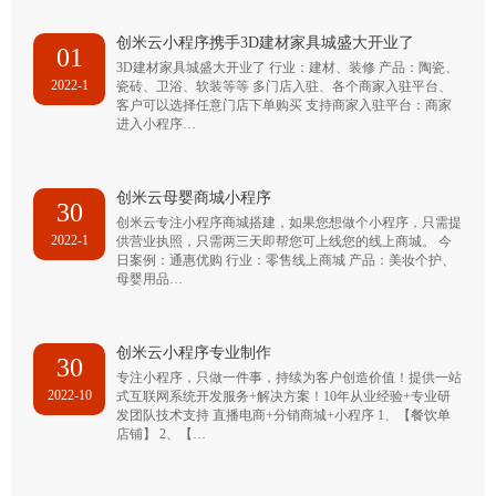
创米云小程序携手3D建材家具城盛大开业了
01
3D建材家具城盛大开业了 行业：建材、装修 产品：陶瓷、
2022-1
瓷砖、卫浴、软装等等 多门店入驻、各个商家入驻平台、
客户可以选择任意门店下单购买 支持商家入驻平台：商家
进入小程序…
创米云母婴商城小程序
30
创米云专注小程序商城搭建，如果您想做个小程序，只需提
2022-1
供营业执照，只需两三天即帮您可上线您的线上商城。 今
日案例：通惠优购 行业：零售线上商城 产品：美妆个护、
母婴用品…
创米云小程序专业制作
30
专注小程序，只做一件事，持续为客户创造价值！提供一站
2022-10
式互联网系统开发服务+解决方案！10年从业经验+专业研
发团队技术支持 直播电商+分销商城+小程序 1、【餐饮单
店铺】 2、【…