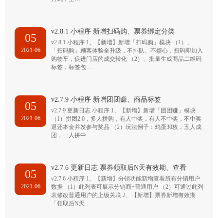
v2.8.1 小程序 新增扫码购、票券绑定分类
05
v2.8.1 小程序 1、【新增】新增「扫码购」模块 （1）、
2021-06
「扫码购」顾客体验全升级，不排队、不烦心，扫码即加入
购物车，促进门店的成交转化 （2）、批量生成商品二维码
标签，标签包…
v2.7.9 小程序 新增团团赚、商品标签
05
v2.7.9 更新日志 小程序 1、【新增】新增「团团赚」模块
2021-06
（1）拼团2.0，多人拼购，有人中奖，有人不中奖，不中奖
退还本金并发参与奖品 （2）玩法例子：鸡蛋30枚，五人成
团，一人拼中…
v2.7.6 更新日志 票券领取后N天有效期、查看
05
v2.7.6 小程序 1、【新增】分销功能新增查看所有分销用户
2021-06
数据 （1）此列表可展示分销商+普通用户 （2）可通过此列
表修改普通用户的上级关联 2、【新增】票券新增有效期
「领取后N天…