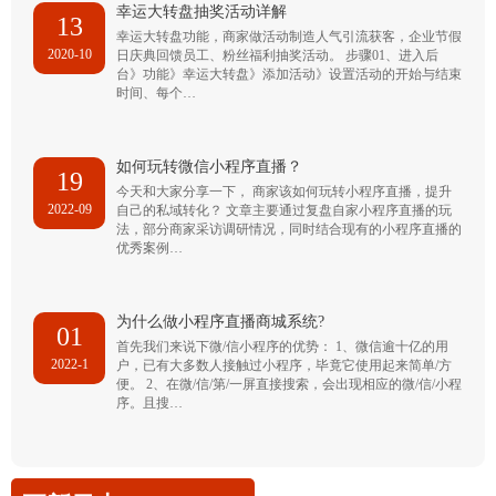
幸运大转盘抽奖活动详解
13
幸运大转盘功能，商家做活动制造人气引流获客，企业节假
2020-10
日庆典回馈员工、粉丝福利抽奖活动。 步骤01、进入后
台》功能》幸运大转盘》添加活动》设置活动的开始与结束
时间、每个…
如何玩转微信小程序直播？
19
今天和大家分享一下， 商家该如何玩转小程序直播，提升
2022-09
自己的私域转化？ 文章主要通过复盘自家小程序直播的玩
法，部分商家采访调研情况，同时结合现有的小程序直播的
优秀案例…
为什么做小程序直播商城系统?
01
首先我们来说下微/信小程序的优势： 1、微信逾十亿的用
2022-1
户，已有大多数人接触过小程序，毕竟它使用起来简单/方
便。 2、在微/信/第/一屏直接搜索，会出现相应的微/信/小程
序。且搜…