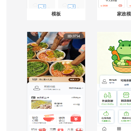
模板
家政模
ID:3754