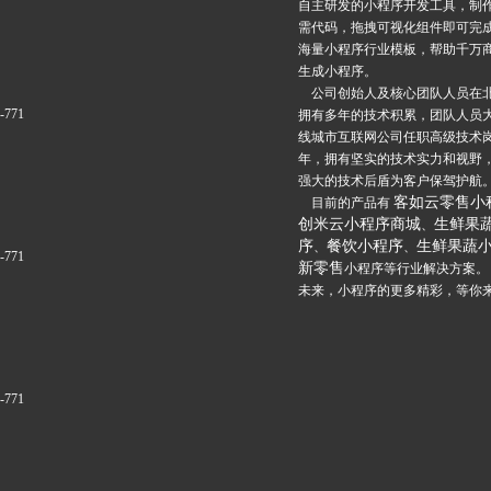
自主研发的小程序开发工具，制
需代码，拖拽可视化组件即可完
海量小程序行业模板，帮助千万
生成小程序。
公司创始人及核心团队人员在
6-771
拥有多年的技术积累，团队人员
线城市互联网公司任职高级技术
年，拥有坚实的技术实力和视野
强大的技术后盾为客户保驾护航
客如云零售小
目前的产品有
创米云小程序商城
生鲜果
、
序
餐饮小程序
生鲜果蔬
、
、
6-771
新零售
小程序等行业解决方案。
未来，小程序的更多精彩，等你
6-771