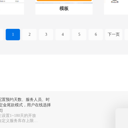
模板
1
2
3
4
5
6
下一页
配置预约天数、服务人员、时
定金尾款模式，用户在线选择
]
设置1~180天的开放
自定义服务库存上限，