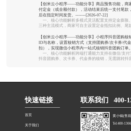
【创米云小程序——功能分享】商品预售功能，商
付定金（或全额付款），活动结束后统一支付尾款
后在指定时间发货。-------[2026-07-22]
一、核心功能解析多模式灵活配置‌支持定金膨胀
三种主流模式，商家可自主设置定金抵扣比例、尾
测款、限量周边、生鲜预售等不同场…
【创米云小程序——功能分享】小程序抖音团购核
ID与名称，设置核销方式（支持团购券/次卡券/代
扣），实现微信小程序内一站式核销抖音团购订单。-------
一、核心功能解析跨端打通能力‌支持在微信/支
抖音团购券、次卡券、代金券的核销，无需跳转抖音
统切换，大幅提升门店收银效率。…
快速链接
联系我们 400-13
首页
黄小锅(售前
Tel:400-136
关于我们