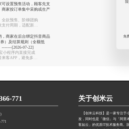
我
家可设置预售活动，顾客先支
，商家按订单集中采购或生产
、全款预售、阶梯团购
款支付周期，适配新品
免
销，商家在后台绑定抖音商品
金券）及结算规则（全额抵
[2026-07-22]
付宝小程序内直接完成
来客APP，避免多系
66-771
关于创米云
【创米云科技】是一家专注于
)
发，同时也是「微信」与「阿里
6-771
客如云」的优质IT技术服务商。