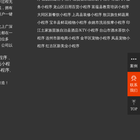
作过程无
务小程序
龙山区日用百货小程序
富蕴县教育培训小程序
成，拥有
商户一键
大同区新餐饮小程序
上高县装修小程序
敖汉旗生鲜蔬果
小程序
宝丰县鲜花植物小程序
余姚市洗浴按摩小程序
印
北上广深
江土家族苗族自治县酒店/KTV小程序
台山市酒水茶饮小
大都在一
程序
连州市新电商小程序
金平区宠物小程序
凤县宠物小
岗位多
，公司以
程序
红古区新美业小程序
。
程序
、
蔬小程
案例
小程序
、
来造！
联系
我们
TOP