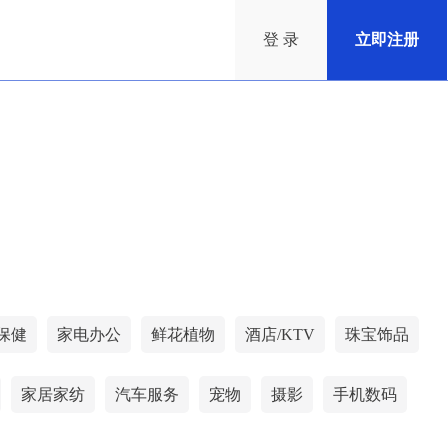
登 录
立即注册
保健
家电办公
鲜花植物
酒店/KTV
珠宝饰品
家居家纺
汽车服务
宠物
摄影
手机数码