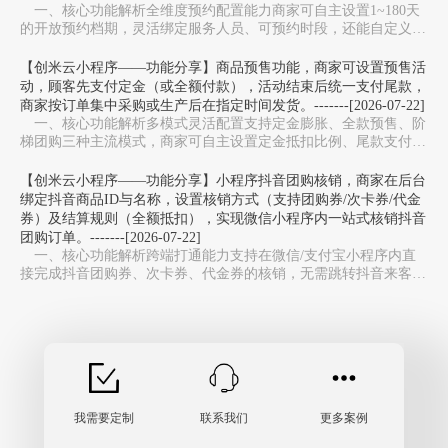
一、核心功能解析全维度预约配置能力‌商家可自主设置1~180天
的开放预约档期，灵活绑定服务人员、可预约时段，还能自定义服
务库存上限，避免同一时段预约过载，适配美…
【创米云小程序——功能分享】商品预售功能，商家可设置预售活
动，顾客先支付定金（或全额付款），活动结束后统一支付尾款，
商家按订单集中采购或生产后在指定时间发货。-------[2026-07-22]
一、核心功能解析多模式灵活配置‌支持定金膨胀、全款预售、阶
梯团购三种主流模式，商家可自主设置定金抵扣比例、尾款支付周
期，适配新品测款、限量周边、生鲜预售等不同场…
【创米云小程序——功能分享】小程序抖音团购核销，商家在后台
绑定抖音商品ID与名称，设置核销方式（支持团购券/次卡券/代金
券）及结算规则（全额抵扣），实现微信小程序内一站式核销抖音
团购订单。-------[2026-07-22]
一、核心功能解析跨端打通能力‌支持在微信/支付宝小程序内直
接完成抖音团购券、次卡券、代金券的核销，无需跳转抖音来客
APP，避免多系统切换，大幅提升门店收银效率。…
我需要定制
联系我们
更多案例