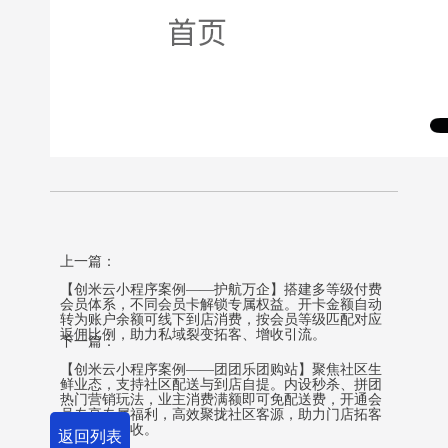
上一篇：
【创米云小程序案例——护航万企】搭建多等级付费
会员体系，不同会员卡解锁专属权益。开卡金额自动
转为账户余额可线下到店消费，按会员等级匹配对应
返佣比例，助力私域裂变拓客、增收引流。
下一篇：
【创米云小程序案例——团团乐团购站】聚焦社区生
鲜业态，支持社区配送与到店自提。内设秒杀、拼团
热门营销玩法，业主消费满额即可免配送费，开通会
员专享专属福利，高效聚拢社区客源，助力门店拓客
锁客提升营收。
返回列表