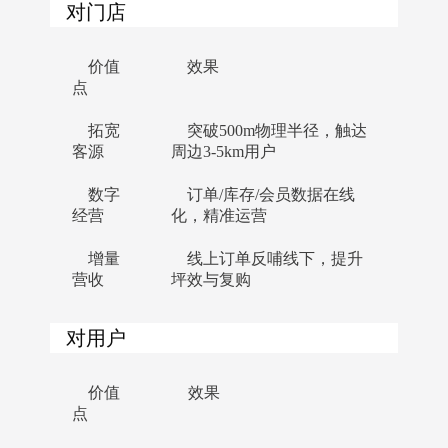
对门店
价值
效果
点
拓宽
突破500m物理半径，触达
客源
周边3-5km用户
数字
订单/库存/会员数据在线
经营
化，精准运营
增量
线上订单反哺线下，提升
营收
坪效与复购
对用户
价值
效果
点