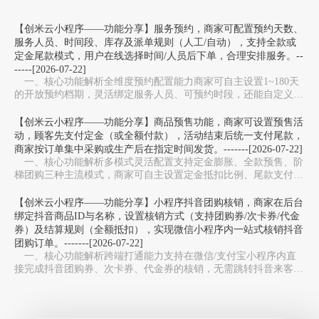
【创米云小程序——功能分享】服务预约，商家可配置预约天数、
服务人员、时间段、库存及派单规则（人工/自动），支持全款或
定金尾款模式，用户在线选择时间/人员后下单，合理安排服务。--
-----[2026-07-22]
一、核心功能解析全维度预约配置能力‌商家可自主设置1~180天
的开放预约档期，灵活绑定服务人员、可预约时段，还能自定义服
务库存上限，避免同一时段预约过载，适配美…
【创米云小程序——功能分享】商品预售功能，商家可设置预售活
动，顾客先支付定金（或全额付款），活动结束后统一支付尾款，
商家按订单集中采购或生产后在指定时间发货。-------[2026-07-22]
一、核心功能解析多模式灵活配置‌支持定金膨胀、全款预售、阶
梯团购三种主流模式，商家可自主设置定金抵扣比例、尾款支付周
期，适配新品测款、限量周边、生鲜预售等不同场…
【创米云小程序——功能分享】小程序抖音团购核销，商家在后台
绑定抖音商品ID与名称，设置核销方式（支持团购券/次卡券/代金
券）及结算规则（全额抵扣），实现微信小程序内一站式核销抖音
团购订单。-------[2026-07-22]
一、核心功能解析跨端打通能力‌支持在微信/支付宝小程序内直
接完成抖音团购券、次卡券、代金券的核销，无需跳转抖音来客
APP，避免多系统切换，大幅提升门店收银效率。…