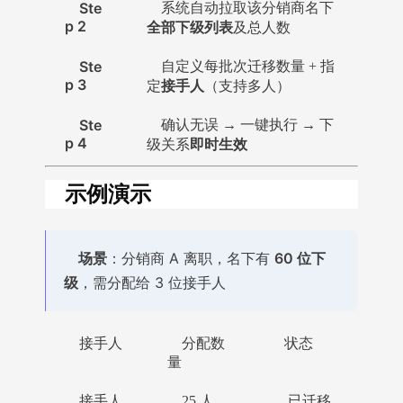
Ste
系统自动拉取该分销商名下
p 2
全部下级列表
及总人数
Ste
自定义每批次迁移数量 + 指
p 3
接手人
定
（支持多人）
Ste
确认无误 → 一键执行 → 下
p 4
即时生效
级关系
示例演示
场景
：分销商 A 离职，名下有
60 位下
级
，需分配给 3 位接手人
接手人
分配数
状态
量
接手人
25 人
已迁移