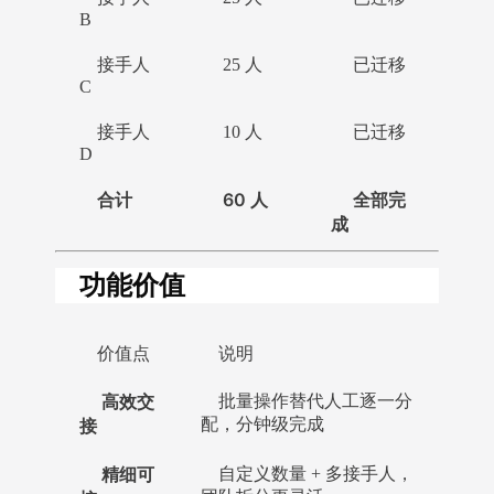
B
接手人
25 人
已迁移
C
接手人
10 人
已迁移
D
合计
60 人
全部完
成
功能价值
价值点
说明
高效交
批量操作替代人工逐一分
接
配，分钟级完成
精细可
自定义数量 + 多接手人，