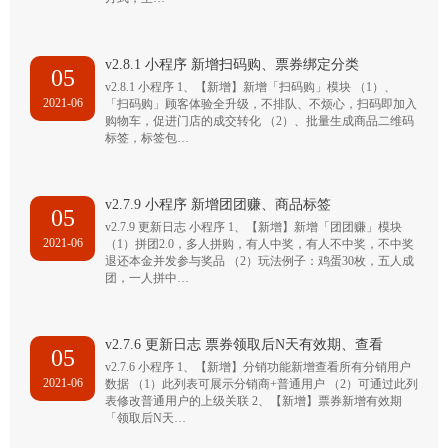
v2.8.1 小程序 新增扫码购、票券绑定分类
05
v2.8.1 小程序 1、【新增】新增「扫码购」模块 （1）、
2021-06
「扫码购」顾客体验全升级，不排队、不烦心，扫码即加入
购物车，促进门店的成交转化 （2）、批量生成商品二维码
标签，标签包…
v2.7.9 小程序 新增团团赚、商品标签
05
v2.7.9 更新日志 小程序 1、【新增】新增「团团赚」模块
2021-06
（1）拼团2.0，多人拼购，有人中奖，有人不中奖，不中奖
退还本金并发参与奖品 （2）玩法例子：鸡蛋30枚，五人成
团，一人拼中…
v2.7.6 更新日志 票券领取后N天有效期、查看
05
v2.7.6 小程序 1、【新增】分销功能新增查看所有分销用户
2021-06
数据 （1）此列表可展示分销商+普通用户 （2）可通过此列
表修改普通用户的上级关联 2、【新增】票券新增有效期
「领取后N天…