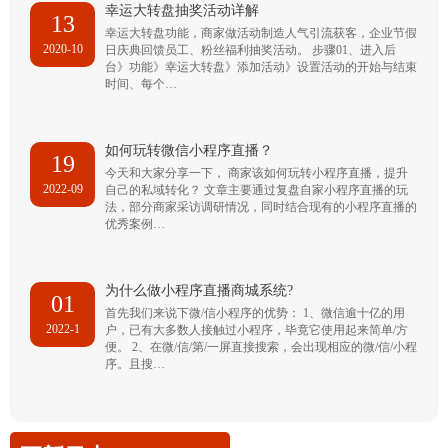
幸运大转盘抽奖活动详解
13
幸运大转盘功能，商家做活动制造人气引流获客，企业节假
2020-10
日庆典回馈员工、粉丝福利抽奖活动。 步骤01、进入后
台》功能》幸运大转盘》添加活动》设置活动的开始与结束
时间、每个…
如何玩转微信小程序直播？
19
今天和大家分享一下， 商家该如何玩转小程序直播，提升
2022-09
自己的私域转化？ 文章主要通过复盘自家小程序直播的玩
法，部分商家采访调研情况，同时结合现有的小程序直播的
优秀案例…
为什么做小程序直播商城系统?
01
首先我们来说下微/信小程序的优势： 1、微信逾十亿的用
2022-1
户，已有大多数人接触过小程序，毕竟它使用起来简单/方
便。 2、在微/信/第/一屏直接搜索，会出现相应的微/信/小程
序。且搜…