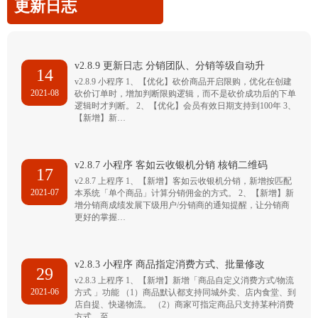
更新日志
v2.8.9 更新日志 分销团队、分销等级自动升
14
v2.8.9 小程序 1、【优化】砍价商品开启限购，优化在创建
2021-08
砍价订单时，增加判断限购逻辑，而不是砍价成功后的下单
逻辑时才判断。 2、【优化】会员有效日期支持到100年 3、
【新增】新…
v2.8.7 小程序 客如云收银机分销 核销二维码
17
v2.8.7 上程序 1、【新增】客如云收银机分销，新增按匹配
2021-07
本系统「单个商品」计算分销佣金的方式。 2、【新增】新
增分销商成绩发展下级用户/分销商的通知提醒，让分销商
更好的掌握…
v2.8.3 小程序 商品指定消费方式、批量修改
29
v2.8.3 上程序 1、【新增】新增「商品自定义消费方式/物流
2021-06
方式 」功能 （1）商品默认都支持同城外卖、店内食堂、到
店自提、快递物流。 （2）商家可指定商品只支持某种消费
方式，至…