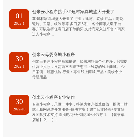
创米云小程序携手3D建材家具城盛大开业了
01
3D建材家具城盛大开业了 行业：建材、装修 产品：陶瓷、
2022-1
瓷砖、卫浴、软装等等 多门店入驻、各个商家入驻平台、
客户可以选择任意门店下单购买 支持商家入驻平台：商家
进入小程序…
创米云母婴商城小程序
30
创米云专注小程序商城搭建，如果您想做个小程序，只需提
2022-1
供营业执照，只需两三天即帮您可上线您的线上商城。 今
日案例：通惠优购 行业：零售线上商城 产品：美妆个护、
母婴用品…
创米云小程序专业制作
30
专注小程序，只做一件事，持续为客户创造价值！提供一站
2022-10
式互联网系统开发服务+解决方案！10年从业经验+专业研
发团队技术支持 直播电商+分销商城+小程序 1、【餐饮单
店铺】 2、【…