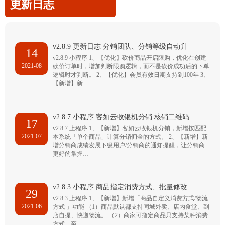
更新日志
v2.8.9 更新日志 分销团队、分销等级自动升
14
v2.8.9 小程序 1、【优化】砍价商品开启限购，优化在创建
2021-08
砍价订单时，增加判断限购逻辑，而不是砍价成功后的下单
逻辑时才判断。 2、【优化】会员有效日期支持到100年 3、
【新增】新…
v2.8.7 小程序 客如云收银机分销 核销二维码
17
v2.8.7 上程序 1、【新增】客如云收银机分销，新增按匹配
2021-07
本系统「单个商品」计算分销佣金的方式。 2、【新增】新
增分销商成绩发展下级用户/分销商的通知提醒，让分销商
更好的掌握…
v2.8.3 小程序 商品指定消费方式、批量修改
29
v2.8.3 上程序 1、【新增】新增「商品自定义消费方式/物流
2021-06
方式 」功能 （1）商品默认都支持同城外卖、店内食堂、到
店自提、快递物流。 （2）商家可指定商品只支持某种消费
方式，至…