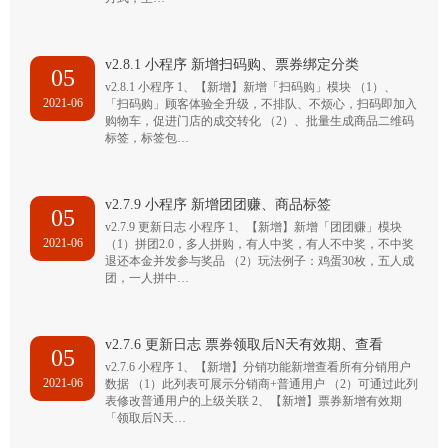
v2.8.1 小程序 新增扫码购、票券绑定分类
05
v2.8.1 小程序 1、【新增】新增「扫码购」模块 （1）、
2021-06
「扫码购」顾客体验全升级，不排队、不烦心，扫码即加入
购物车，促进门店的成交转化 （2）、批量生成商品二维码
标签，标签包…
v2.7.9 小程序 新增团团赚、商品标签
05
v2.7.9 更新日志 小程序 1、【新增】新增「团团赚」模块
2021-06
（1）拼团2.0，多人拼购，有人中奖，有人不中奖，不中奖
退还本金并发参与奖品 （2）玩法例子：鸡蛋30枚，五人成
团，一人拼中…
v2.7.6 更新日志 票券领取后N天有效期、查看
05
v2.7.6 小程序 1、【新增】分销功能新增查看所有分销用户
2021-06
数据 （1）此列表可展示分销商+普通用户 （2）可通过此列
表修改普通用户的上级关联 2、【新增】票券新增有效期
「领取后N天…