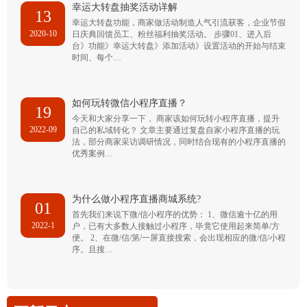
幸运大转盘抽奖活动详解
13
幸运大转盘功能，商家做活动制造人气引流获客，企业节假
2020-10
日庆典回馈员工、粉丝福利抽奖活动。 步骤01、进入后
台》功能》幸运大转盘》添加活动》设置活动的开始与结束
时间、每个…
如何玩转微信小程序直播？
19
今天和大家分享一下， 商家该如何玩转小程序直播，提升
2022-09
自己的私域转化？ 文章主要通过复盘自家小程序直播的玩
法，部分商家采访调研情况，同时结合现有的小程序直播的
优秀案例…
为什么做小程序直播商城系统?
01
首先我们来说下微/信小程序的优势： 1、微信逾十亿的用
2022-1
户，已有大多数人接触过小程序，毕竟它使用起来简单/方
便。 2、在微/信/第/一屏直接搜索，会出现相应的微/信/小程
序。且搜…