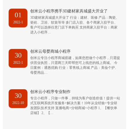
创米云小程序携手3D建材家具城盛大开业了
01
3D建材家具城盛大开业了 行业：建材、装修 产品：陶瓷、
2022-1
瓷砖、卫浴、软装等等 多门店入驻、各个商家入驻平台、
客户可以选择任意门店下单购买 支持商家入驻平台：商家
进入小程序…
创米云母婴商城小程序
30
创米云专注小程序商城搭建，如果您想做个小程序，只需提
2022-1
供营业执照，只需两三天即帮您可上线您的线上商城。 今
日案例：通惠优购 行业：零售线上商城 产品：美妆个护、
母婴用品…
创米云小程序专业制作
30
专注小程序，只做一件事，持续为客户创造价值！提供一站
2022-10
式互联网系统开发服务+解决方案！10年从业经验+专业研
发团队技术支持 直播电商+分销商城+小程序 1、【餐饮单
店铺】 2、【…