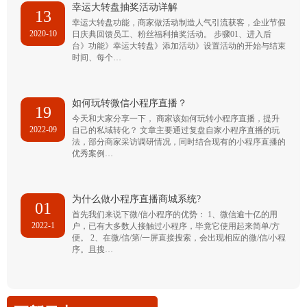
幸运大转盘抽奖活动详解
13
幸运大转盘功能，商家做活动制造人气引流获客，企业节假
2020-10
日庆典回馈员工、粉丝福利抽奖活动。 步骤01、进入后
台》功能》幸运大转盘》添加活动》设置活动的开始与结束
时间、每个…
如何玩转微信小程序直播？
19
今天和大家分享一下， 商家该如何玩转小程序直播，提升
2022-09
自己的私域转化？ 文章主要通过复盘自家小程序直播的玩
法，部分商家采访调研情况，同时结合现有的小程序直播的
优秀案例…
为什么做小程序直播商城系统?
01
首先我们来说下微/信小程序的优势： 1、微信逾十亿的用
2022-1
户，已有大多数人接触过小程序，毕竟它使用起来简单/方
便。 2、在微/信/第/一屏直接搜索，会出现相应的微/信/小程
序。且搜…