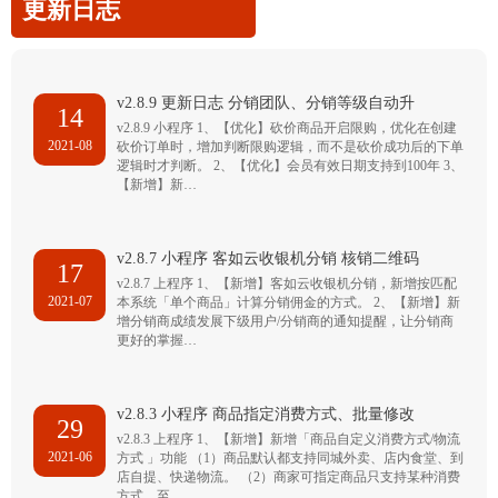
更新日志
v2.8.9 更新日志 分销团队、分销等级自动升
14
v2.8.9 小程序 1、【优化】砍价商品开启限购，优化在创建
2021-08
砍价订单时，增加判断限购逻辑，而不是砍价成功后的下单
逻辑时才判断。 2、【优化】会员有效日期支持到100年 3、
【新增】新…
v2.8.7 小程序 客如云收银机分销 核销二维码
17
v2.8.7 上程序 1、【新增】客如云收银机分销，新增按匹配
2021-07
本系统「单个商品」计算分销佣金的方式。 2、【新增】新
增分销商成绩发展下级用户/分销商的通知提醒，让分销商
更好的掌握…
v2.8.3 小程序 商品指定消费方式、批量修改
29
v2.8.3 上程序 1、【新增】新增「商品自定义消费方式/物流
2021-06
方式 」功能 （1）商品默认都支持同城外卖、店内食堂、到
店自提、快递物流。 （2）商家可指定商品只支持某种消费
方式，至…