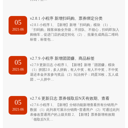
v2.8.1 小程序 新增扫码购、票券绑定分类
05
v2.8.1 小程序 1、【新增】新增「扫码购」模块 （1）、
2021-06
「扫码购」顾客体验全升级，不排队、不烦心，扫码即加入
购物车，促进门店的成交转化 （2）、批量生成商品二维码
标签，标签包…
v2.7.9 小程序 新增团团赚、商品标签
05
v2.7.9 更新日志 小程序 1、【新增】新增「团团赚」模块
2021-06
（1）拼团2.0，多人拼购，有人中奖，有人不中奖，不中奖
退还本金并发参与奖品 （2）玩法例子：鸡蛋30枚，五人成
团，一人拼中…
v2.7.6 更新日志 票券领取后N天有效期、查看
05
v2.7.6 小程序 1、【新增】分销功能新增查看所有分销用户
2021-06
数据 （1）此列表可展示分销商+普通用户 （2）可通过此列
表修改普通用户的上级关联 2、【新增】票券新增有效期
「领取后N天…