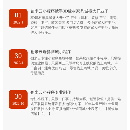
创米云小程序携手3D建材家具城盛大开业了
01
3D建材家具城盛大开业了 行业：建材、装修 产品：陶瓷、
2022-1
瓷砖、卫浴、软装等等 多门店入驻、各个商家入驻平台、
客户可以选择任意门店下单购买 支持商家入驻平台：商家
进入小程序…
创米云母婴商城小程序
30
创米云专注小程序商城搭建，如果您想做个小程序，只需提
2022-1
供营业执照，只需两三天即帮您可上线您的线上商城。 今
日案例：通惠优购 行业：零售线上商城 产品：美妆个护、
母婴用品…
创米云小程序专业制作
30
专注小程序，只做一件事，持续为客户创造价值！提供一站
2022-10
式互联网系统开发服务+解决方案！10年从业经验+专业研
发团队技术支持 直播电商+分销商城+小程序 1、【餐饮单
店铺】 2、【…