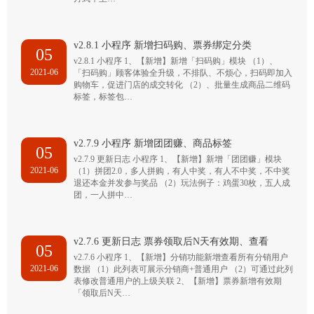
v2.8.1 小程序 新增扫码购、票券绑定分类
05
v2.8.1 小程序 1、【新增】新增「扫码购」模块 （1）、
2021-06
「扫码购」顾客体验全升级，不排队、不烦心，扫码即加入
购物车，促进门店的成交转化 （2）、批量生成商品二维码
标签，标签包…
v2.7.9 小程序 新增团团赚、商品标签
05
v2.7.9 更新日志 小程序 1、【新增】新增「团团赚」模块
2021-06
（1）拼团2.0，多人拼购，有人中奖，有人不中奖，不中奖
退还本金并发参与奖品 （2）玩法例子：鸡蛋30枚，五人成
团，一人拼中…
v2.7.6 更新日志 票券领取后N天有效期、查看
05
v2.7.6 小程序 1、【新增】分销功能新增查看所有分销用户
2021-06
数据 （1）此列表可展示分销商+普通用户 （2）可通过此列
表修改普通用户的上级关联 2、【新增】票券新增有效期
「领取后N天…