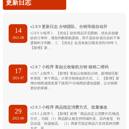
更新日志
v2.8.9 更新日志 分销团队、分销等级自动升
14
v2.8.9 小程序 1、【优化】砍价商品开启限购，优化在创建
2021-08
砍价订单时，增加判断限购逻辑，而不是砍价成功后的下单
逻辑时才判断。 2、【优化】会员有效日期支持到100年 3、
【新增】新…
v2.8.7 小程序 客如云收银机分销 核销二维码
17
v2.8.7 上程序 1、【新增】客如云收银机分销，新增按匹配
2021-07
本系统「单个商品」计算分销佣金的方式。 2、【新增】新
增分销商成绩发展下级用户/分销商的通知提醒，让分销商
更好的掌握…
v2.8.3 小程序 商品指定消费方式、批量修改
29
v2.8.3 上程序 1、【新增】新增「商品自定义消费方式/物流
2021-06
方式 」功能 （1）商品默认都支持同城外卖、店内食堂、到
店自提、快递物流。 （2）商家可指定商品只支持某种消费
方式，至…