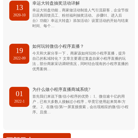
幸运大转盘抽奖活动详解
13
幸运大转盘功能，商家做活动制造人气引流获客，企业节假
2020-10
日庆典回馈员工、粉丝福利抽奖活动。 步骤01、进入后
台》功能》幸运大转盘》添加活动》设置活动的开始与结束
时间、每个…
如何玩转微信小程序直播？
19
今天和大家分享一下， 商家该如何玩转小程序直播，提升
2022-09
自己的私域转化？ 文章主要通过复盘自家小程序直播的玩
法，部分商家采访调研情况，同时结合现有的小程序直播的
优秀案例…
为什么做小程序直播商城系统?
01
首先我们来说下微/信小程序的优势： 1、微信逾十亿的用
2022-1
户，已有大多数人接触过小程序，毕竟它使用起来简单/方
便。 2、在微/信/第/一屏直接搜索，会出现相应的微/信/小程
序。且搜…