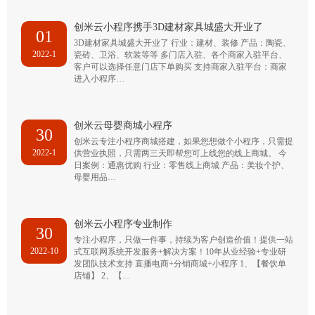
创米云小程序携手3D建材家具城盛大开业了
01
3D建材家具城盛大开业了 行业：建材、装修 产品：陶瓷、
2022-1
瓷砖、卫浴、软装等等 多门店入驻、各个商家入驻平台、
客户可以选择任意门店下单购买 支持商家入驻平台：商家
进入小程序…
创米云母婴商城小程序
30
创米云专注小程序商城搭建，如果您想做个小程序，只需提
2022-1
供营业执照，只需两三天即帮您可上线您的线上商城。 今
日案例：通惠优购 行业：零售线上商城 产品：美妆个护、
母婴用品…
创米云小程序专业制作
30
专注小程序，只做一件事，持续为客户创造价值！提供一站
2022-10
式互联网系统开发服务+解决方案！10年从业经验+专业研
发团队技术支持 直播电商+分销商城+小程序 1、【餐饮单
店铺】 2、【…