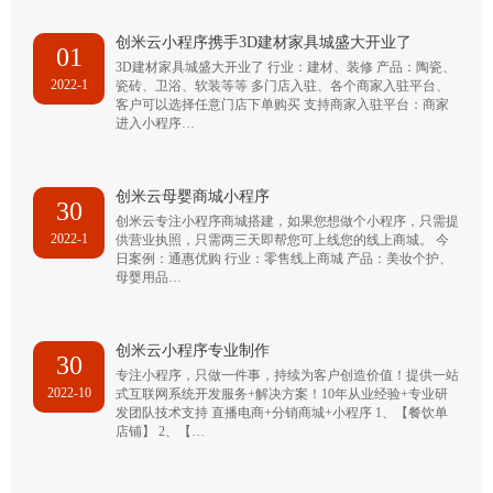
创米云小程序携手3D建材家具城盛大开业了
01
3D建材家具城盛大开业了 行业：建材、装修 产品：陶瓷、
2022-1
瓷砖、卫浴、软装等等 多门店入驻、各个商家入驻平台、
客户可以选择任意门店下单购买 支持商家入驻平台：商家
进入小程序…
创米云母婴商城小程序
30
创米云专注小程序商城搭建，如果您想做个小程序，只需提
2022-1
供营业执照，只需两三天即帮您可上线您的线上商城。 今
日案例：通惠优购 行业：零售线上商城 产品：美妆个护、
母婴用品…
创米云小程序专业制作
30
专注小程序，只做一件事，持续为客户创造价值！提供一站
2022-10
式互联网系统开发服务+解决方案！10年从业经验+专业研
发团队技术支持 直播电商+分销商城+小程序 1、【餐饮单
店铺】 2、【…