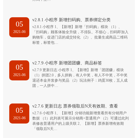
v2.8.1 小程序 新增扫码购、票券绑定分类
05
v2.8.1 小程序 1、【新增】新增「扫码购」模块 （1）、
2021-06
「扫码购」顾客体验全升级，不排队、不烦心，扫码即加入
购物车，促进门店的成交转化 （2）、批量生成商品二维码
标签，标签包…
v2.7.9 小程序 新增团团赚、商品标签
05
v2.7.9 更新日志 小程序 1、【新增】新增「团团赚」模块
2021-06
（1）拼团2.0，多人拼购，有人中奖，有人不中奖，不中奖
退还本金并发参与奖品 （2）玩法例子：鸡蛋30枚，五人成
团，一人拼中…
v2.7.6 更新日志 票券领取后N天有效期、查看
05
v2.7.6 小程序 1、【新增】分销功能新增查看所有分销用户
2021-06
数据 （1）此列表可展示分销商+普通用户 （2）可通过此列
表修改普通用户的上级关联 2、【新增】票券新增有效期
「领取后N天…