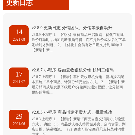
更新日志
v2.8.9 更新日志 分销团队、分销等级自动升
14
v2.8.9 小程序 1、【优化】砍价商品开启限购，优化在创建
2021-08
砍价订单时，增加判断限购逻辑，而不是砍价成功后的下单
逻辑时才判断。 2、【优化】会员有效日期支持到100年 3、
【新增】新…
v2.8.7 小程序 客如云收银机分销 核销二维码
17
v2.8.7 上程序 1、【新增】客如云收银机分销，新增按匹配
2021-07
本系统「单个商品」计算分销佣金的方式。 2、【新增】新
增分销商成绩发展下级用户/分销商的通知提醒，让分销商
更好的掌握…
v2.8.3 小程序 商品指定消费方式、批量修改
29
v2.8.3 上程序 1、【新增】新增「商品自定义消费方式/物流
2021-06
方式 」功能 （1）商品默认都支持同城外卖、店内食堂、到
店自提、快递物流。 （2）商家可指定商品只支持某种消费
方式，至…