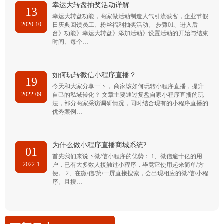
幸运大转盘抽奖活动详解
13
幸运大转盘功能，商家做活动制造人气引流获客，企业节假
2020-10
日庆典回馈员工、粉丝福利抽奖活动。 步骤01、进入后
台》功能》幸运大转盘》添加活动》设置活动的开始与结束
时间、每个…
如何玩转微信小程序直播？
19
今天和大家分享一下， 商家该如何玩转小程序直播，提升
2022-09
自己的私域转化？ 文章主要通过复盘自家小程序直播的玩
法，部分商家采访调研情况，同时结合现有的小程序直播的
优秀案例…
为什么做小程序直播商城系统?
01
首先我们来说下微/信小程序的优势： 1、微信逾十亿的用
2022-1
户，已有大多数人接触过小程序，毕竟它使用起来简单/方
便。 2、在微/信/第/一屏直接搜索，会出现相应的微/信/小程
序。且搜…