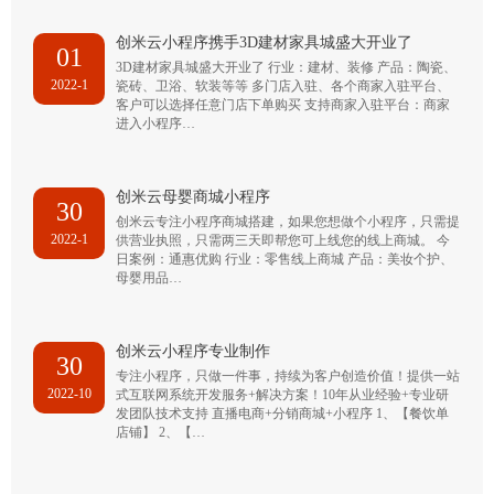
创米云小程序携手3D建材家具城盛大开业了
01
3D建材家具城盛大开业了 行业：建材、装修 产品：陶瓷、
2022-1
瓷砖、卫浴、软装等等 多门店入驻、各个商家入驻平台、
客户可以选择任意门店下单购买 支持商家入驻平台：商家
进入小程序…
创米云母婴商城小程序
30
创米云专注小程序商城搭建，如果您想做个小程序，只需提
2022-1
供营业执照，只需两三天即帮您可上线您的线上商城。 今
日案例：通惠优购 行业：零售线上商城 产品：美妆个护、
母婴用品…
创米云小程序专业制作
30
专注小程序，只做一件事，持续为客户创造价值！提供一站
2022-10
式互联网系统开发服务+解决方案！10年从业经验+专业研
发团队技术支持 直播电商+分销商城+小程序 1、【餐饮单
店铺】 2、【…