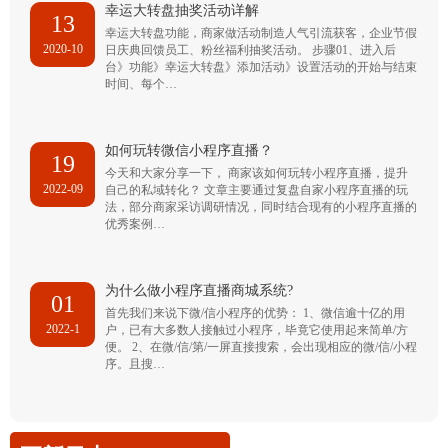
幸运大转盘抽奖活动详解
13
幸运大转盘功能，商家做活动制造人气引流获客，企业节假
2020-10
日庆典回馈员工、粉丝福利抽奖活动。 步骤01、进入后
台》功能》幸运大转盘》添加活动》设置活动的开始与结束
时间、每个…
如何玩转微信小程序直播？
19
今天和大家分享一下， 商家该如何玩转小程序直播，提升
2022-09
自己的私域转化？ 文章主要通过复盘自家小程序直播的玩
法，部分商家采访调研情况，同时结合现有的小程序直播的
优秀案例…
为什么做小程序直播商城系统?
01
首先我们来说下微/信小程序的优势： 1、微信逾十亿的用
2022-1
户，已有大多数人接触过小程序，毕竟它使用起来简单/方
便。 2、在微/信/第/一屏直接搜索，会出现相应的微/信/小程
序。且搜…