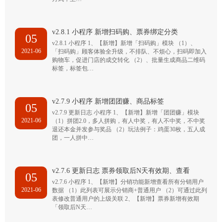
v2.8.1 小程序 新增扫码购、票券绑定分类
05
v2.8.1 小程序 1、【新增】新增「扫码购」模块 （1）、
2021-06
「扫码购」顾客体验全升级，不排队、不烦心，扫码即加入
购物车，促进门店的成交转化 （2）、批量生成商品二维码
标签，标签包…
v2.7.9 小程序 新增团团赚、商品标签
05
v2.7.9 更新日志 小程序 1、【新增】新增「团团赚」模块
2021-06
（1）拼团2.0，多人拼购，有人中奖，有人不中奖，不中奖
退还本金并发参与奖品 （2）玩法例子：鸡蛋30枚，五人成
团，一人拼中…
v2.7.6 更新日志 票券领取后N天有效期、查看
05
v2.7.6 小程序 1、【新增】分销功能新增查看所有分销用户
2021-06
数据 （1）此列表可展示分销商+普通用户 （2）可通过此列
表修改普通用户的上级关联 2、【新增】票券新增有效期
「领取后N天…