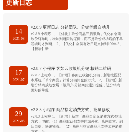
更新日志
v2.8.9 更新日志 分销团队、分销等级自动升
14
v2.8.9 小程序 1、【优化】砍价商品开启限购，优化在创建
2021-08
砍价订单时，增加判断限购逻辑，而不是砍价成功后的下单
逻辑时才判断。 2、【优化】会员有效日期支持到100年 3、
【新增】新…
v2.8.7 小程序 客如云收银机分销 核销二维码
17
v2.8.7 上程序 1、【新增】客如云收银机分销，新增按匹配
2021-07
本系统「单个商品」计算分销佣金的方式。 2、【新增】新
增分销商成绩发展下级用户/分销商的通知提醒，让分销商
更好的掌握…
v2.8.3 小程序 商品指定消费方式、批量修改
29
v2.8.3 上程序 1、【新增】新增「商品自定义消费方式/物流
2021-06
方式 」功能 （1）商品默认都支持同城外卖、店内食堂、到
店自提、快递物流。 （2）商家可指定商品只支持某种消费
方式，至…