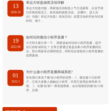
幸运大转盘抽奖活动详解
13
幸运大转盘功能，商家做活动制造人气引流获客，企业节假
2020-10
日庆典回馈员工、粉丝福利抽奖活动。 步骤01、进入后
台》功能》幸运大转盘》添加活动》设置活动的开始与结束
时间、每个…
如何玩转微信小程序直播？
19
今天和大家分享一下， 商家该如何玩转小程序直播，提升
2022-09
自己的私域转化？ 文章主要通过复盘自家小程序直播的玩
法，部分商家采访调研情况，同时结合现有的小程序直播的
优秀案例…
为什么做小程序直播商城系统?
01
首先我们来说下微/信小程序的优势： 1、微信逾十亿的用
2022-1
户，已有大多数人接触过小程序，毕竟它使用起来简单/方
便。 2、在微/信/第/一屏直接搜索，会出现相应的微/信/小程
序。且搜…