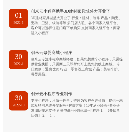
创米云小程序携手3D建材家具城盛大开业了
01
3D建材家具城盛大开业了 行业：建材、装修 产品：陶瓷、
2022-1
瓷砖、卫浴、软装等等 多门店入驻、各个商家入驻平台、
客户可以选择任意门店下单购买 支持商家入驻平台：商家
进入小程序…
创米云母婴商城小程序
30
创米云专注小程序商城搭建，如果您想做个小程序，只需提
2022-1
供营业执照，只需两三天即帮您可上线您的线上商城。 今
日案例：通惠优购 行业：零售线上商城 产品：美妆个护、
母婴用品…
创米云小程序专业制作
30
专注小程序，只做一件事，持续为客户创造价值！提供一站
2022-10
式互联网系统开发服务+解决方案！10年从业经验+专业研
发团队技术支持 直播电商+分销商城+小程序 1、【餐饮单
店铺】 2、【…