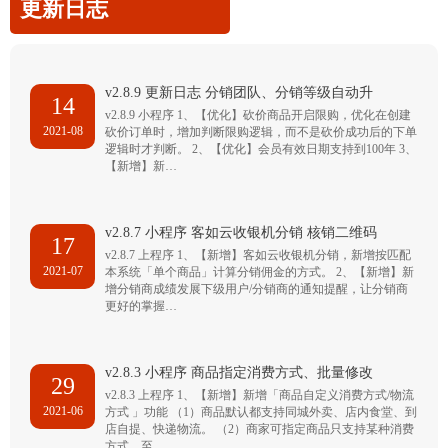
更新日志
v2.8.9 更新日志 分销团队、分销等级自动升
14
v2.8.9 小程序 1、【优化】砍价商品开启限购，优化在创建
2021-08
砍价订单时，增加判断限购逻辑，而不是砍价成功后的下单
逻辑时才判断。 2、【优化】会员有效日期支持到100年 3、
【新增】新…
v2.8.7 小程序 客如云收银机分销 核销二维码
17
v2.8.7 上程序 1、【新增】客如云收银机分销，新增按匹配
2021-07
本系统「单个商品」计算分销佣金的方式。 2、【新增】新
增分销商成绩发展下级用户/分销商的通知提醒，让分销商
更好的掌握…
v2.8.3 小程序 商品指定消费方式、批量修改
29
v2.8.3 上程序 1、【新增】新增「商品自定义消费方式/物流
2021-06
方式 」功能 （1）商品默认都支持同城外卖、店内食堂、到
店自提、快递物流。 （2）商家可指定商品只支持某种消费
方式，至…