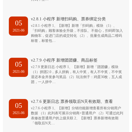
v2.8.1 小程序 新增扫码购、票券绑定分类
05
v2.8.1 小程序 1、【新增】新增「扫码购」模块 （1）、
2021-06
「扫码购」顾客体验全升级，不排队、不烦心，扫码即加入
购物车，促进门店的成交转化 （2）、批量生成商品二维码
标签，标签包…
v2.7.9 小程序 新增团团赚、商品标签
05
v2.7.9 更新日志 小程序 1、【新增】新增「团团赚」模块
2021-06
（1）拼团2.0，多人拼购，有人中奖，有人不中奖，不中奖
退还本金并发参与奖品 （2）玩法例子：鸡蛋30枚，五人成
团，一人拼中…
v2.7.6 更新日志 票券领取后N天有效期、查看
05
v2.7.6 小程序 1、【新增】分销功能新增查看所有分销用户
2021-06
数据 （1）此列表可展示分销商+普通用户 （2）可通过此列
表修改普通用户的上级关联 2、【新增】票券新增有效期
「领取后N天…