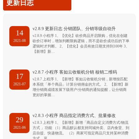
更新日志
v2.8.9 更新日志 分销团队、分销等级自动升
14
v2.8.9 小程序 1、【优化】砍价商品开启限购，优化在创建
2021-08
砍价订单时，增加判断限购逻辑，而不是砍价成功后的下单
逻辑时才判断。 2、【优化】会员有效日期支持到100年 3、
【新增】新…
v2.8.7 小程序 客如云收银机分销 核销二维码
17
v2.8.7 上程序 1、【新增】客如云收银机分销，新增按匹配
2021-07
本系统「单个商品」计算分销佣金的方式。 2、【新增】新
增分销商成绩发展下级用户/分销商的通知提醒，让分销商
更好的掌握…
v2.8.3 小程序 商品指定消费方式、批量修改
29
v2.8.3 上程序 1、【新增】新增「商品自定义消费方式/物流
2021-06
方式 」功能 （1）商品默认都支持同城外卖、店内食堂、到
店自提、快递物流。 （2）商家可指定商品只支持某种消费
方式，至…