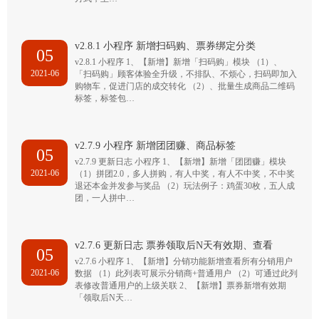
v2.8.1 小程序 新增扫码购、票券绑定分类
05
v2.8.1 小程序 1、【新增】新增「扫码购」模块 （1）、
2021-06
「扫码购」顾客体验全升级，不排队、不烦心，扫码即加入
购物车，促进门店的成交转化 （2）、批量生成商品二维码
标签，标签包…
v2.7.9 小程序 新增团团赚、商品标签
05
v2.7.9 更新日志 小程序 1、【新增】新增「团团赚」模块
2021-06
（1）拼团2.0，多人拼购，有人中奖，有人不中奖，不中奖
退还本金并发参与奖品 （2）玩法例子：鸡蛋30枚，五人成
团，一人拼中…
v2.7.6 更新日志 票券领取后N天有效期、查看
05
v2.7.6 小程序 1、【新增】分销功能新增查看所有分销用户
2021-06
数据 （1）此列表可展示分销商+普通用户 （2）可通过此列
表修改普通用户的上级关联 2、【新增】票券新增有效期
「领取后N天…