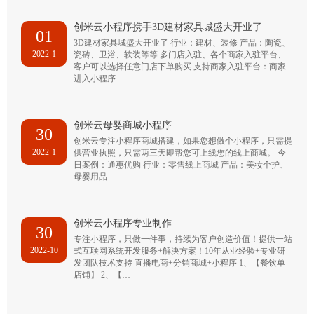
创米云小程序携手3D建材家具城盛大开业了
01
3D建材家具城盛大开业了 行业：建材、装修 产品：陶瓷、
2022-1
瓷砖、卫浴、软装等等 多门店入驻、各个商家入驻平台、
客户可以选择任意门店下单购买 支持商家入驻平台：商家
进入小程序…
创米云母婴商城小程序
30
创米云专注小程序商城搭建，如果您想做个小程序，只需提
2022-1
供营业执照，只需两三天即帮您可上线您的线上商城。 今
日案例：通惠优购 行业：零售线上商城 产品：美妆个护、
母婴用品…
创米云小程序专业制作
30
专注小程序，只做一件事，持续为客户创造价值！提供一站
2022-10
式互联网系统开发服务+解决方案！10年从业经验+专业研
发团队技术支持 直播电商+分销商城+小程序 1、【餐饮单
店铺】 2、【…