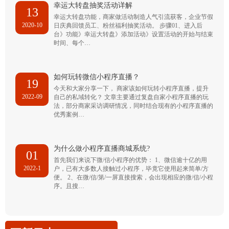
幸运大转盘抽奖活动详解
13
幸运大转盘功能，商家做活动制造人气引流获客，企业节假
2020-10
日庆典回馈员工、粉丝福利抽奖活动。 步骤01、进入后
台》功能》幸运大转盘》添加活动》设置活动的开始与结束
时间、每个…
如何玩转微信小程序直播？
19
今天和大家分享一下， 商家该如何玩转小程序直播，提升
2022-09
自己的私域转化？ 文章主要通过复盘自家小程序直播的玩
法，部分商家采访调研情况，同时结合现有的小程序直播的
优秀案例…
为什么做小程序直播商城系统?
01
首先我们来说下微/信小程序的优势： 1、微信逾十亿的用
2022-1
户，已有大多数人接触过小程序，毕竟它使用起来简单/方
便。 2、在微/信/第/一屏直接搜索，会出现相应的微/信/小程
序。且搜…