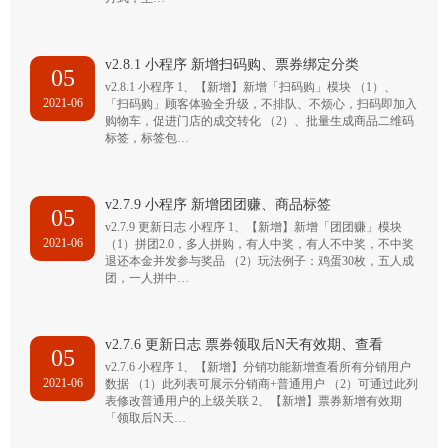
v2.8.1 小程序 新增扫码购、票券绑定分类
05
v2.8.1 小程序 1、【新增】新增「扫码购」模块 （1）、
2021-06
「扫码购」顾客体验全升级，不排队、不烦心，扫码即加入
购物车，促进门店的成交转化 （2）、批量生成商品二维码
标签，标签包…
v2.7.9 小程序 新增团团赚、商品标签
05
v2.7.9 更新日志 小程序 1、【新增】新增「团团赚」模块
2021-06
（1）拼团2.0，多人拼购，有人中奖，有人不中奖，不中奖
退还本金并发参与奖品 （2）玩法例子：鸡蛋30枚，五人成
团，一人拼中…
v2.7.6 更新日志 票券领取后N天有效期、查看
05
v2.7.6 小程序 1、【新增】分销功能新增查看所有分销用户
2021-06
数据 （1）此列表可展示分销商+普通用户 （2）可通过此列
表修改普通用户的上级关联 2、【新增】票券新增有效期
「领取后N天…