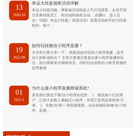
幸运大转盘抽奖活动详解
13
幸运大转盘功能，商家做活动制造人气引流获客，企业节假
2020-10
日庆典回馈员工、粉丝福利抽奖活动。 步骤01、进入后
台》功能》幸运大转盘》添加活动》设置活动的开始与结束
时间、每个…
如何玩转微信小程序直播？
19
今天和大家分享一下， 商家该如何玩转小程序直播，提升
2022-09
自己的私域转化？ 文章主要通过复盘自家小程序直播的玩
法，部分商家采访调研情况，同时结合现有的小程序直播的
优秀案例…
为什么做小程序直播商城系统?
01
首先我们来说下微/信小程序的优势： 1、微信逾十亿的用
2022-1
户，已有大多数人接触过小程序，毕竟它使用起来简单/方
便。 2、在微/信/第/一屏直接搜索，会出现相应的微/信/小程
序。且搜…