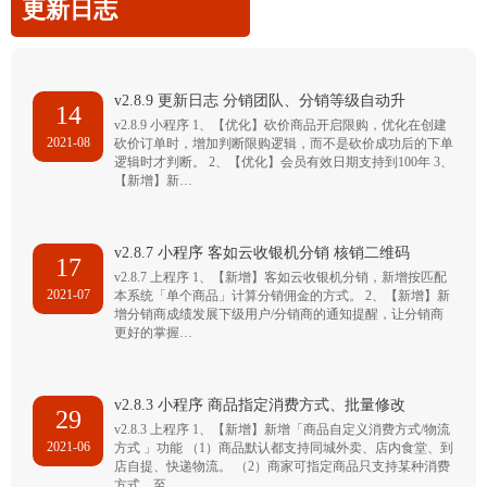
更新日志
v2.8.9 更新日志 分销团队、分销等级自动升
14
v2.8.9 小程序 1、【优化】砍价商品开启限购，优化在创建
2021-08
砍价订单时，增加判断限购逻辑，而不是砍价成功后的下单
逻辑时才判断。 2、【优化】会员有效日期支持到100年 3、
【新增】新…
v2.8.7 小程序 客如云收银机分销 核销二维码
17
v2.8.7 上程序 1、【新增】客如云收银机分销，新增按匹配
2021-07
本系统「单个商品」计算分销佣金的方式。 2、【新增】新
增分销商成绩发展下级用户/分销商的通知提醒，让分销商
更好的掌握…
v2.8.3 小程序 商品指定消费方式、批量修改
29
v2.8.3 上程序 1、【新增】新增「商品自定义消费方式/物流
2021-06
方式 」功能 （1）商品默认都支持同城外卖、店内食堂、到
店自提、快递物流。 （2）商家可指定商品只支持某种消费
方式，至…