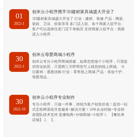
创米云小程序携手3D建材家具城盛大开业了
01
3D建材家具城盛大开业了 行业：建材、装修 产品：陶瓷、
2022-1
瓷砖、卫浴、软装等等 多门店入驻、各个商家入驻平台、
客户可以选择任意门店下单购买 支持商家入驻平台：商家
进入小程序…
创米云母婴商城小程序
30
创米云专注小程序商城搭建，如果您想做个小程序，只需提
2022-1
供营业执照，只需两三天即帮您可上线您的线上商城。 今
日案例：通惠优购 行业：零售线上商城 产品：美妆个护、
母婴用品…
创米云小程序专业制作
30
专注小程序，只做一件事，持续为客户创造价值！提供一站
2022-10
式互联网系统开发服务+解决方案！10年从业经验+专业研
发团队技术支持 直播电商+分销商城+小程序 1、【餐饮单
店铺】 2、【…