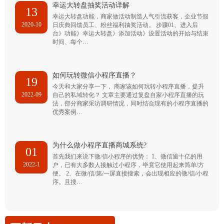
幸运大转盘抽奖活动详解
13
幸运大转盘功能，商家做活动制造人气引流获客，企业节假
2020-10
日庆典回馈员工、粉丝福利抽奖活动。 步骤01、进入后
台》功能》幸运大转盘》添加活动》设置活动的开始与结束
时间、每个…
如何玩转微信小程序直播？
19
今天和大家分享一下， 商家该如何玩转小程序直播，提升
2022-09
自己的私域转化？ 文章主要通过复盘自家小程序直播的玩
法，部分商家采访调研情况，同时结合现有的小程序直播的
优秀案例…
为什么做小程序直播商城系统?
01
首先我们来说下微/信小程序的优势： 1、微信逾十亿的用
2022-1
户，已有大多数人接触过小程序，毕竟它使用起来简单/方
便。 2、在微/信/第/一屏直接搜索，会出现相应的微/信/小程
序。且搜…