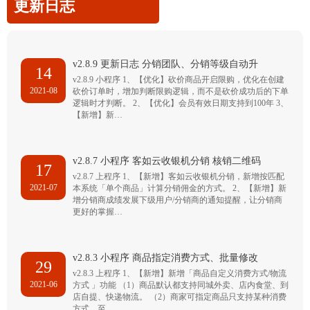
更新日志
v2.8.9 更新日志 分销团队、分销等级自动升
14
v2.8.9 小程序 1、【优化】砍价商品开启限购，优化在创建
2021-08
砍价订单时，增加判断限购逻辑，而不是砍价成功后的下单
逻辑时才判断。 2、【优化】会员有效日期支持到100年 3、
【新增】新…
v2.8.7 小程序 客如云收银机分销 核销二维码
17
v2.8.7 上程序 1、【新增】客如云收银机分销，新增按匹配
2021-07
本系统「单个商品」计算分销佣金的方式。 2、【新增】新
增分销商成绩发展下级用户/分销商的通知提醒，让分销商
更好的掌握…
v2.8.3 小程序 商品指定消费方式、批量修改
29
v2.8.3 上程序 1、【新增】新增「商品自定义消费方式/物流
2021-06
方式 」功能 （1）商品默认都支持同城外卖、店内食堂、到
店自提、快递物流。 （2）商家可指定商品只支持某种消费
方式，至…