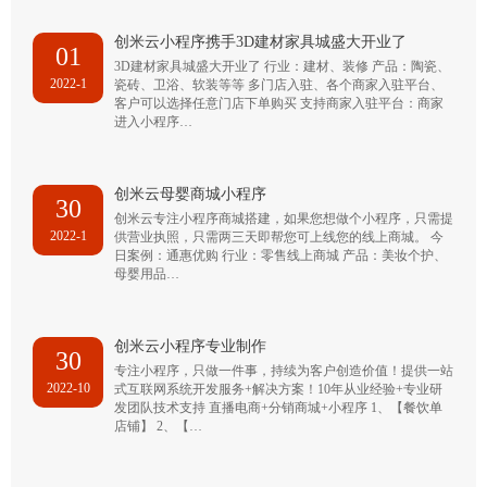
创米云小程序携手3D建材家具城盛大开业了
01
3D建材家具城盛大开业了 行业：建材、装修 产品：陶瓷、
2022-1
瓷砖、卫浴、软装等等 多门店入驻、各个商家入驻平台、
客户可以选择任意门店下单购买 支持商家入驻平台：商家
进入小程序…
创米云母婴商城小程序
30
创米云专注小程序商城搭建，如果您想做个小程序，只需提
2022-1
供营业执照，只需两三天即帮您可上线您的线上商城。 今
日案例：通惠优购 行业：零售线上商城 产品：美妆个护、
母婴用品…
创米云小程序专业制作
30
专注小程序，只做一件事，持续为客户创造价值！提供一站
2022-10
式互联网系统开发服务+解决方案！10年从业经验+专业研
发团队技术支持 直播电商+分销商城+小程序 1、【餐饮单
店铺】 2、【…