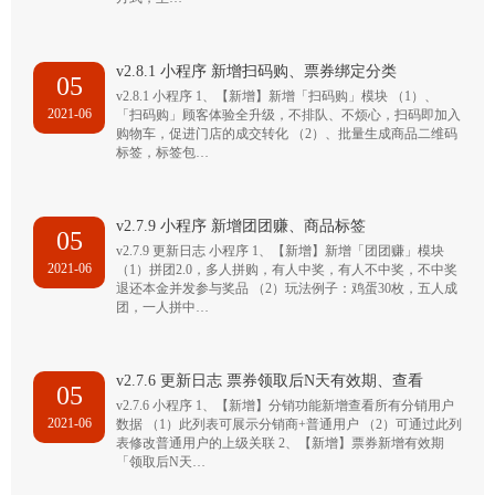
v2.8.1 小程序 新增扫码购、票券绑定分类
05
v2.8.1 小程序 1、【新增】新增「扫码购」模块 （1）、
2021-06
「扫码购」顾客体验全升级，不排队、不烦心，扫码即加入
购物车，促进门店的成交转化 （2）、批量生成商品二维码
标签，标签包…
v2.7.9 小程序 新增团团赚、商品标签
05
v2.7.9 更新日志 小程序 1、【新增】新增「团团赚」模块
2021-06
（1）拼团2.0，多人拼购，有人中奖，有人不中奖，不中奖
退还本金并发参与奖品 （2）玩法例子：鸡蛋30枚，五人成
团，一人拼中…
v2.7.6 更新日志 票券领取后N天有效期、查看
05
v2.7.6 小程序 1、【新增】分销功能新增查看所有分销用户
2021-06
数据 （1）此列表可展示分销商+普通用户 （2）可通过此列
表修改普通用户的上级关联 2、【新增】票券新增有效期
「领取后N天…