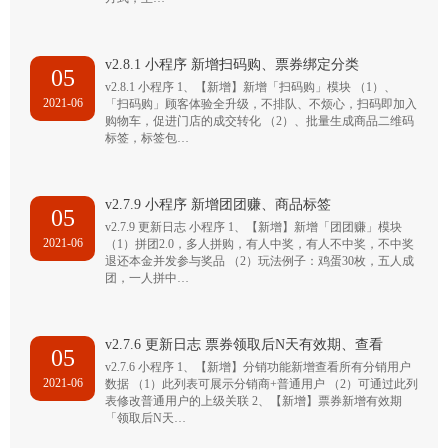
v2.8.1 小程序 新增扫码购、票券绑定分类
05
v2.8.1 小程序 1、【新增】新增「扫码购」模块 （1）、
2021-06
「扫码购」顾客体验全升级，不排队、不烦心，扫码即加入
购物车，促进门店的成交转化 （2）、批量生成商品二维码
标签，标签包…
v2.7.9 小程序 新增团团赚、商品标签
05
v2.7.9 更新日志 小程序 1、【新增】新增「团团赚」模块
2021-06
（1）拼团2.0，多人拼购，有人中奖，有人不中奖，不中奖
退还本金并发参与奖品 （2）玩法例子：鸡蛋30枚，五人成
团，一人拼中…
v2.7.6 更新日志 票券领取后N天有效期、查看
05
v2.7.6 小程序 1、【新增】分销功能新增查看所有分销用户
2021-06
数据 （1）此列表可展示分销商+普通用户 （2）可通过此列
表修改普通用户的上级关联 2、【新增】票券新增有效期
「领取后N天…