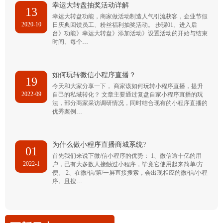
幸运大转盘抽奖活动详解
13
幸运大转盘功能，商家做活动制造人气引流获客，企业节假
2020-10
日庆典回馈员工、粉丝福利抽奖活动。 步骤01、进入后
台》功能》幸运大转盘》添加活动》设置活动的开始与结束
时间、每个…
如何玩转微信小程序直播？
19
今天和大家分享一下， 商家该如何玩转小程序直播，提升
2022-09
自己的私域转化？ 文章主要通过复盘自家小程序直播的玩
法，部分商家采访调研情况，同时结合现有的小程序直播的
优秀案例…
为什么做小程序直播商城系统?
01
首先我们来说下微/信小程序的优势： 1、微信逾十亿的用
2022-1
户，已有大多数人接触过小程序，毕竟它使用起来简单/方
便。 2、在微/信/第/一屏直接搜索，会出现相应的微/信/小程
序。且搜…