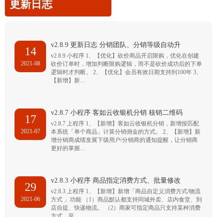
更新日志
v2.8.9 更新日志 分销团队、分销等级自动升
14
v2.8.9 小程序 1、【优化】砍价商品开启限购，优化在创建
2021-08
砍价订单时，增加判断限购逻辑，而不是砍价成功后的下单
逻辑时才判断。 2、【优化】会员有效日期支持到100年 3、
【新增】新…
v2.8.7 小程序 客如云收银机分销 核销二维码
17
v2.8.7 上程序 1、【新增】客如云收银机分销，新增按匹配
2021-07
本系统「单个商品」计算分销佣金的方式。 2、【新增】新
增分销商成绩发展下级用户/分销商的通知提醒，让分销商
更好的掌握…
v2.8.3 小程序 商品指定消费方式、批量修改
29
v2.8.3 上程序 1、【新增】新增「商品自定义消费方式/物流
2021-06
方式 」功能 （1）商品默认都支持同城外卖、店内食堂、到
店自提、快递物流。 （2）商家可指定商品只支持某种消费
方式，至…