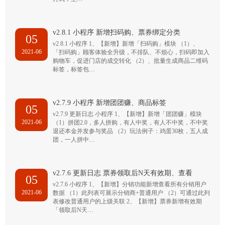
v2.8.1 小程序 新增扫码购、票券绑定分类
05
v2.8.1 小程序 1、【新增】新增「扫码购」模块 （1）、
2021-06
「扫码购」顾客体验全升级，不排队、不烦心，扫码即加入
购物车，促进门店的成交转化 （2）、批量生成商品二维码
标签，标签包…
v2.7.9 小程序 新增团团赚、商品标签
05
v2.7.9 更新日志 小程序 1、【新增】新增「团团赚」模块
2021-06
（1）拼团2.0，多人拼购，有人中奖，有人不中奖，不中奖
退还本金并发参与奖品 （2）玩法例子：鸡蛋30枚，五人成
团，一人拼中…
v2.7.6 更新日志 票券领取后N天有效期、查看
05
v2.7.6 小程序 1、【新增】分销功能新增查看所有分销用户
2021-06
数据 （1）此列表可展示分销商+普通用户 （2）可通过此列
表修改普通用户的上级关联 2、【新增】票券新增有效期
「领取后N天…