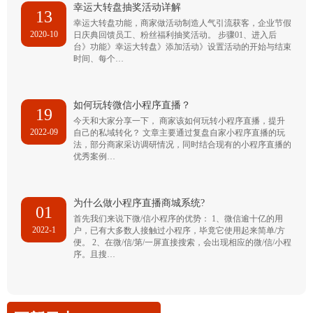
幸运大转盘抽奖活动详解
13
幸运大转盘功能，商家做活动制造人气引流获客，企业节假
2020-10
日庆典回馈员工、粉丝福利抽奖活动。 步骤01、进入后
台》功能》幸运大转盘》添加活动》设置活动的开始与结束
时间、每个…
如何玩转微信小程序直播？
19
今天和大家分享一下， 商家该如何玩转小程序直播，提升
2022-09
自己的私域转化？ 文章主要通过复盘自家小程序直播的玩
法，部分商家采访调研情况，同时结合现有的小程序直播的
优秀案例…
为什么做小程序直播商城系统?
01
首先我们来说下微/信小程序的优势： 1、微信逾十亿的用
2022-1
户，已有大多数人接触过小程序，毕竟它使用起来简单/方
便。 2、在微/信/第/一屏直接搜索，会出现相应的微/信/小程
序。且搜…