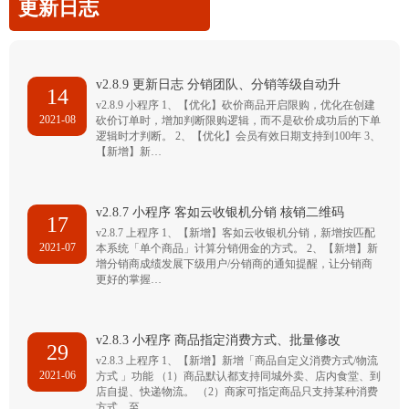
更新日志
v2.8.9 更新日志 分销团队、分销等级自动升
14
v2.8.9 小程序 1、【优化】砍价商品开启限购，优化在创建
2021-08
砍价订单时，增加判断限购逻辑，而不是砍价成功后的下单
逻辑时才判断。 2、【优化】会员有效日期支持到100年 3、
【新增】新…
v2.8.7 小程序 客如云收银机分销 核销二维码
17
v2.8.7 上程序 1、【新增】客如云收银机分销，新增按匹配
2021-07
本系统「单个商品」计算分销佣金的方式。 2、【新增】新
增分销商成绩发展下级用户/分销商的通知提醒，让分销商
更好的掌握…
v2.8.3 小程序 商品指定消费方式、批量修改
29
v2.8.3 上程序 1、【新增】新增「商品自定义消费方式/物流
2021-06
方式 」功能 （1）商品默认都支持同城外卖、店内食堂、到
店自提、快递物流。 （2）商家可指定商品只支持某种消费
方式，至…