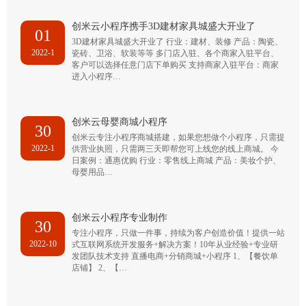
创米云小程序携手3D建材家具城盛大开业了
01
3D建材家具城盛大开业了 行业：建材、装修 产品：陶瓷、
2022-1
瓷砖、卫浴、软装等等 多门店入驻、各个商家入驻平台、
客户可以选择任意门店下单购买 支持商家入驻平台：商家
进入小程序…
创米云母婴商城小程序
30
创米云专注小程序商城搭建，如果您想做个小程序，只需提
2022-1
供营业执照，只需两三天即帮您可上线您的线上商城。 今
日案例：通惠优购 行业：零售线上商城 产品：美妆个护、
母婴用品…
创米云小程序专业制作
30
专注小程序，只做一件事，持续为客户创造价值！提供一站
2022-10
式互联网系统开发服务+解决方案！10年从业经验+专业研
发团队技术支持 直播电商+分销商城+小程序 1、【餐饮单
店铺】 2、【…