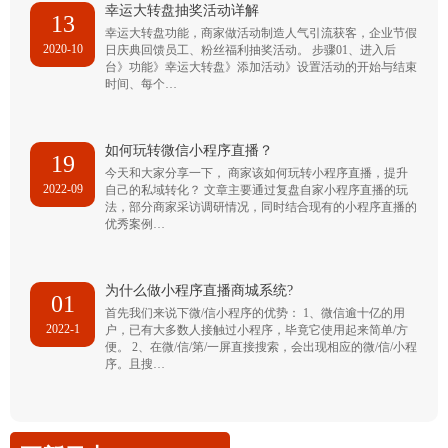
幸运大转盘抽奖活动详解
13
幸运大转盘功能，商家做活动制造人气引流获客，企业节假
2020-10
日庆典回馈员工、粉丝福利抽奖活动。 步骤01、进入后
台》功能》幸运大转盘》添加活动》设置活动的开始与结束
时间、每个…
如何玩转微信小程序直播？
19
今天和大家分享一下， 商家该如何玩转小程序直播，提升
2022-09
自己的私域转化？ 文章主要通过复盘自家小程序直播的玩
法，部分商家采访调研情况，同时结合现有的小程序直播的
优秀案例…
为什么做小程序直播商城系统?
01
首先我们来说下微/信小程序的优势： 1、微信逾十亿的用
2022-1
户，已有大多数人接触过小程序，毕竟它使用起来简单/方
便。 2、在微/信/第/一屏直接搜索，会出现相应的微/信/小程
序。且搜…