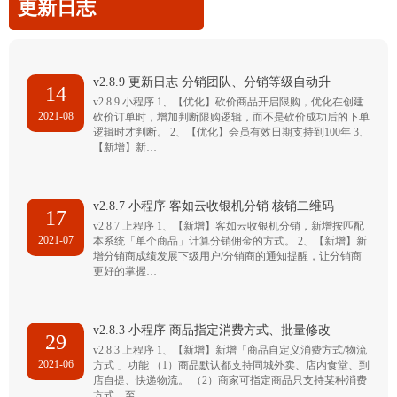
更新日志
v2.8.9 更新日志 分销团队、分销等级自动升
14
v2.8.9 小程序 1、【优化】砍价商品开启限购，优化在创建
2021-08
砍价订单时，增加判断限购逻辑，而不是砍价成功后的下单
逻辑时才判断。 2、【优化】会员有效日期支持到100年 3、
【新增】新…
v2.8.7 小程序 客如云收银机分销 核销二维码
17
v2.8.7 上程序 1、【新增】客如云收银机分销，新增按匹配
2021-07
本系统「单个商品」计算分销佣金的方式。 2、【新增】新
增分销商成绩发展下级用户/分销商的通知提醒，让分销商
更好的掌握…
v2.8.3 小程序 商品指定消费方式、批量修改
29
v2.8.3 上程序 1、【新增】新增「商品自定义消费方式/物流
2021-06
方式 」功能 （1）商品默认都支持同城外卖、店内食堂、到
店自提、快递物流。 （2）商家可指定商品只支持某种消费
方式，至…