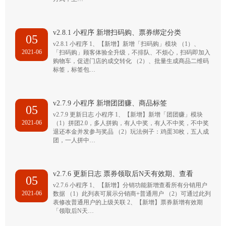
v2.8.1 小程序 新增扫码购、票券绑定分类
05
v2.8.1 小程序 1、【新增】新增「扫码购」模块 （1）、
2021-06
「扫码购」顾客体验全升级，不排队、不烦心，扫码即加入
购物车，促进门店的成交转化 （2）、批量生成商品二维码
标签，标签包…
v2.7.9 小程序 新增团团赚、商品标签
05
v2.7.9 更新日志 小程序 1、【新增】新增「团团赚」模块
2021-06
（1）拼团2.0，多人拼购，有人中奖，有人不中奖，不中奖
退还本金并发参与奖品 （2）玩法例子：鸡蛋30枚，五人成
团，一人拼中…
v2.7.6 更新日志 票券领取后N天有效期、查看
05
v2.7.6 小程序 1、【新增】分销功能新增查看所有分销用户
2021-06
数据 （1）此列表可展示分销商+普通用户 （2）可通过此列
表修改普通用户的上级关联 2、【新增】票券新增有效期
「领取后N天…