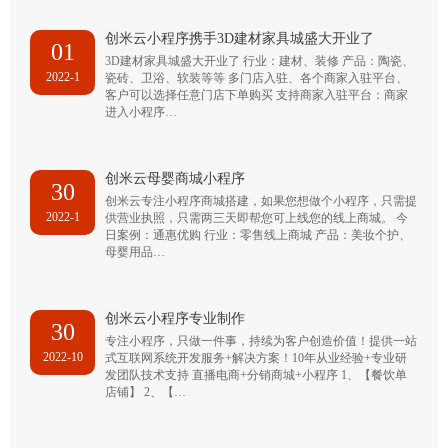
创米云小程序携手3D建材家具城盛大开业了
01
3D建材家具城盛大开业了 行业：建材、装修 产品：陶瓷、
2022-1
瓷砖、卫浴、软装等等 多门店入驻、各个商家入驻平台、
客户可以选择任意门店下单购买 支持商家入驻平台：商家
进入小程序…
创米云母婴商城小程序
30
创米云专注小程序商城搭建，如果您想做个小程序，只需提
2022-1
供营业执照，只需两三天即帮您可上线您的线上商城。 今
日案例：通惠优购 行业：零售线上商城 产品：美妆个护、
母婴用品…
创米云小程序专业制作
30
专注小程序，只做一件事，持续为客户创造价值！提供一站
2022-10
式互联网系统开发服务+解决方案！10年从业经验+专业研
发团队技术支持 直播电商+分销商城+小程序 1、【餐饮单
店铺】 2、【…