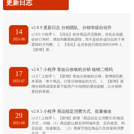
更新日志
v2.8.9 更新日志 分销团队、分销等级自动升
14
v2.8.9 小程序 1、【优化】砍价商品开启限购，优化在创建
2021-08
砍价订单时，增加判断限购逻辑，而不是砍价成功后的下单
逻辑时才判断。 2、【优化】会员有效日期支持到100年 3、
【新增】新…
v2.8.7 小程序 客如云收银机分销 核销二维码
17
v2.8.7 上程序 1、【新增】客如云收银机分销，新增按匹配
2021-07
本系统「单个商品」计算分销佣金的方式。 2、【新增】新
增分销商成绩发展下级用户/分销商的通知提醒，让分销商
更好的掌握…
v2.8.3 小程序 商品指定消费方式、批量修改
29
v2.8.3 上程序 1、【新增】新增「商品自定义消费方式/物流
2021-06
方式 」功能 （1）商品默认都支持同城外卖、店内食堂、到
店自提、快递物流。 （2）商家可指定商品只支持某种消费
方式，至…