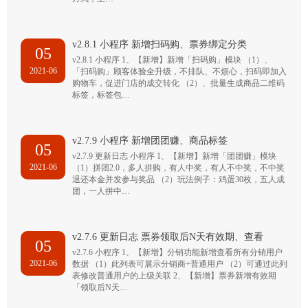
v2.8.1 小程序 新增扫码购、票券绑定分类
05
v2.8.1 小程序 1、【新增】新增「扫码购」模块 （1）、
2021-06
「扫码购」顾客体验全升级，不排队、不烦心，扫码即加入
购物车，促进门店的成交转化 （2）、批量生成商品二维码
标签，标签包…
v2.7.9 小程序 新增团团赚、商品标签
05
v2.7.9 更新日志 小程序 1、【新增】新增「团团赚」模块
2021-06
（1）拼团2.0，多人拼购，有人中奖，有人不中奖，不中奖
退还本金并发参与奖品 （2）玩法例子：鸡蛋30枚，五人成
团，一人拼中…
v2.7.6 更新日志 票券领取后N天有效期、查看
05
v2.7.6 小程序 1、【新增】分销功能新增查看所有分销用户
2021-06
数据 （1）此列表可展示分销商+普通用户 （2）可通过此列
表修改普通用户的上级关联 2、【新增】票券新增有效期
「领取后N天…