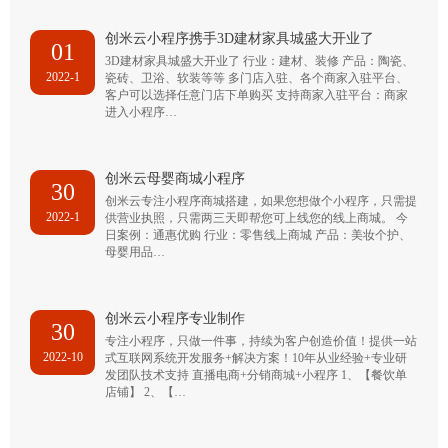
创米云小程序携手3D建材家具城盛大开业了
01
3D建材家具城盛大开业了 行业：建材、装修 产品：陶瓷、
2022-1
瓷砖、卫浴、软装等等 多门店入驻、各个商家入驻平台、
客户可以选择任意门店下单购买 支持商家入驻平台：商家
进入小程序…
创米云母婴商城小程序
30
创米云专注小程序商城搭建，如果您想做个小程序，只需提
2022-1
供营业执照，只需两三天即帮您可上线您的线上商城。 今
日案例：通惠优购 行业：零售线上商城 产品：美妆个护、
母婴用品…
创米云小程序专业制作
30
专注小程序，只做一件事，持续为客户创造价值！提供一站
2022-10
式互联网系统开发服务+解决方案！10年从业经验+专业研
发团队技术支持 直播电商+分销商城+小程序 1、【餐饮单
店铺】 2、【…