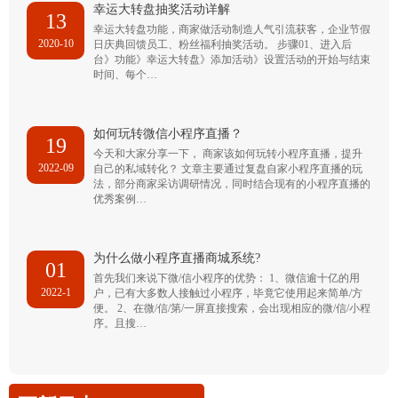
幸运大转盘抽奖活动详解
13
幸运大转盘功能，商家做活动制造人气引流获客，企业节假
2020-10
日庆典回馈员工、粉丝福利抽奖活动。 步骤01、进入后
台》功能》幸运大转盘》添加活动》设置活动的开始与结束
时间、每个…
如何玩转微信小程序直播？
19
今天和大家分享一下， 商家该如何玩转小程序直播，提升
2022-09
自己的私域转化？ 文章主要通过复盘自家小程序直播的玩
法，部分商家采访调研情况，同时结合现有的小程序直播的
优秀案例…
为什么做小程序直播商城系统?
01
首先我们来说下微/信小程序的优势： 1、微信逾十亿的用
2022-1
户，已有大多数人接触过小程序，毕竟它使用起来简单/方
便。 2、在微/信/第/一屏直接搜索，会出现相应的微/信/小程
序。且搜…