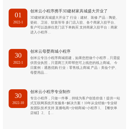
创米云小程序携手3D建材家具城盛大开业了
01
3D建材家具城盛大开业了 行业：建材、装修 产品：陶瓷、
2022-1
瓷砖、卫浴、软装等等 多门店入驻、各个商家入驻平台、
客户可以选择任意门店下单购买 支持商家入驻平台：商家
进入小程序…
创米云母婴商城小程序
30
创米云专注小程序商城搭建，如果您想做个小程序，只需提
2022-1
供营业执照，只需两三天即帮您可上线您的线上商城。 今
日案例：通惠优购 行业：零售线上商城 产品：美妆个护、
母婴用品…
创米云小程序专业制作
30
专注小程序，只做一件事，持续为客户创造价值！提供一站
2022-10
式互联网系统开发服务+解决方案！10年从业经验+专业研
发团队技术支持 直播电商+分销商城+小程序 1、【餐饮单
店铺】 2、【…