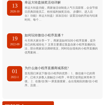
幸运大转盘抽奖活动详解
13
幸运大转盘功能，商家做活动制造人气引流获客，企业节假
2020-10
日庆典回馈员工、粉丝福利抽奖活动。 步骤01、进入后
台》功能》幸运大转盘》添加活动》设置活动的开始与结束
时间、每个…
如何玩转微信小程序直播？
19
今天和大家分享一下， 商家该如何玩转小程序直播，提升
2022-09
自己的私域转化？ 文章主要通过复盘自家小程序直播的玩
法，部分商家采访调研情况，同时结合现有的小程序直播的
优秀案例…
为什么做小程序直播商城系统?
01
首先我们来说下微/信小程序的优势： 1、微信逾十亿的用
2022-1
户，已有大多数人接触过小程序，毕竟它使用起来简单/方
便。 2、在微/信/第/一屏直接搜索，会出现相应的微/信/小程
序。且搜…