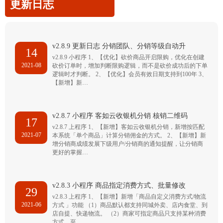
更新日志
v2.8.9 更新日志 分销团队、分销等级自动升
14
v2.8.9 小程序 1、【优化】砍价商品开启限购，优化在创建
2021-08
砍价订单时，增加判断限购逻辑，而不是砍价成功后的下单
逻辑时才判断。 2、【优化】会员有效日期支持到100年 3、
【新增】新…
v2.8.7 小程序 客如云收银机分销 核销二维码
17
v2.8.7 上程序 1、【新增】客如云收银机分销，新增按匹配
2021-07
本系统「单个商品」计算分销佣金的方式。 2、【新增】新
增分销商成绩发展下级用户/分销商的通知提醒，让分销商
更好的掌握…
v2.8.3 小程序 商品指定消费方式、批量修改
29
v2.8.3 上程序 1、【新增】新增「商品自定义消费方式/物流
2021-06
方式 」功能 （1）商品默认都支持同城外卖、店内食堂、到
店自提、快递物流。 （2）商家可指定商品只支持某种消费
方式，至…