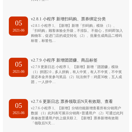
v2.8.1 小程序 新增扫码购、票券绑定分类
05
v2.8.1 小程序 1、【新增】新增「扫码购」模块 （1）、
2021-06
「扫码购」顾客体验全升级，不排队、不烦心，扫码即加入
购物车，促进门店的成交转化 （2）、批量生成商品二维码
标签，标签包…
v2.7.9 小程序 新增团团赚、商品标签
05
v2.7.9 更新日志 小程序 1、【新增】新增「团团赚」模块
2021-06
（1）拼团2.0，多人拼购，有人中奖，有人不中奖，不中奖
退还本金并发参与奖品 （2）玩法例子：鸡蛋30枚，五人成
团，一人拼中…
v2.7.6 更新日志 票券领取后N天有效期、查看
05
v2.7.6 小程序 1、【新增】分销功能新增查看所有分销用户
2021-06
数据 （1）此列表可展示分销商+普通用户 （2）可通过此列
表修改普通用户的上级关联 2、【新增】票券新增有效期
「领取后N天…