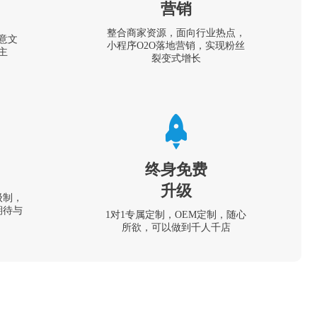
营销
整合商家资源，面向行业热点，
意文
小程序O2O落地营销，实现粉丝
主
裂变式增长
终身免费
升级
级制，
期待与
1对1专属定制，OEM定制，随心
所欲，可以做到千人千店