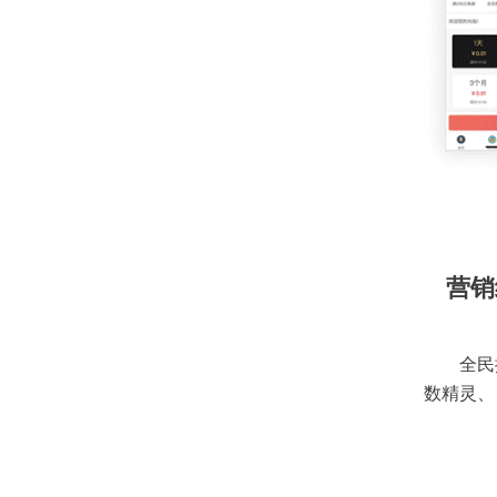
营销
全民
数精灵、