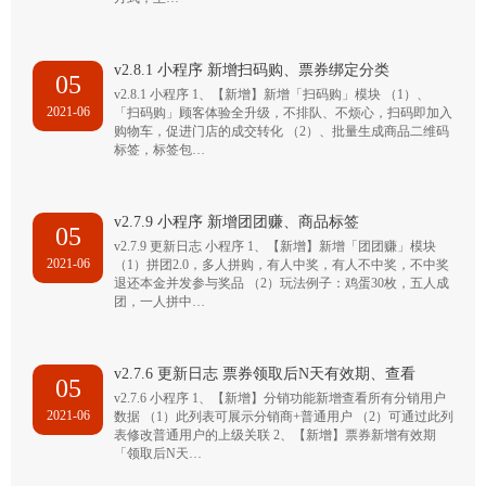
v2.8.1 小程序 新增扫码购、票券绑定分类
05
v2.8.1 小程序 1、【新增】新增「扫码购」模块 （1）、
2021-06
「扫码购」顾客体验全升级，不排队、不烦心，扫码即加入
购物车，促进门店的成交转化 （2）、批量生成商品二维码
标签，标签包…
v2.7.9 小程序 新增团团赚、商品标签
05
v2.7.9 更新日志 小程序 1、【新增】新增「团团赚」模块
2021-06
（1）拼团2.0，多人拼购，有人中奖，有人不中奖，不中奖
退还本金并发参与奖品 （2）玩法例子：鸡蛋30枚，五人成
团，一人拼中…
v2.7.6 更新日志 票券领取后N天有效期、查看
05
v2.7.6 小程序 1、【新增】分销功能新增查看所有分销用户
2021-06
数据 （1）此列表可展示分销商+普通用户 （2）可通过此列
表修改普通用户的上级关联 2、【新增】票券新增有效期
「领取后N天…