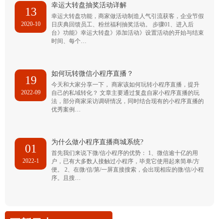
幸运大转盘抽奖活动详解
13
幸运大转盘功能，商家做活动制造人气引流获客，企业节假
2020-10
日庆典回馈员工、粉丝福利抽奖活动。 步骤01、进入后
台》功能》幸运大转盘》添加活动》设置活动的开始与结束
时间、每个…
如何玩转微信小程序直播？
19
今天和大家分享一下， 商家该如何玩转小程序直播，提升
2022-09
自己的私域转化？ 文章主要通过复盘自家小程序直播的玩
法，部分商家采访调研情况，同时结合现有的小程序直播的
优秀案例…
为什么做小程序直播商城系统?
01
首先我们来说下微/信小程序的优势： 1、微信逾十亿的用
2022-1
户，已有大多数人接触过小程序，毕竟它使用起来简单/方
便。 2、在微/信/第/一屏直接搜索，会出现相应的微/信/小程
序。且搜…