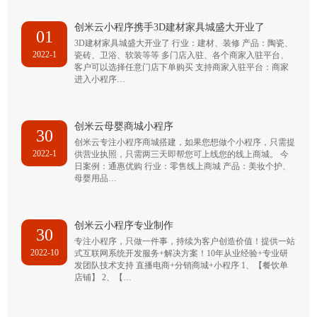
创米云小程序携手3D建材家具城盛大开业了
01
3D建材家具城盛大开业了 行业：建材、装修 产品：陶瓷、
2022-1
瓷砖、卫浴、软装等等 多门店入驻、各个商家入驻平台、
客户可以选择任意门店下单购买 支持商家入驻平台：商家
进入小程序…
创米云母婴商城小程序
30
创米云专注小程序商城搭建，如果您想做个小程序，只需提
2022-1
供营业执照，只需两三天即帮您可上线您的线上商城。 今
日案例：通惠优购 行业：零售线上商城 产品：美妆个护、
母婴用品…
创米云小程序专业制作
30
专注小程序，只做一件事，持续为客户创造价值！提供一站
2022-10
式互联网系统开发服务+解决方案！10年从业经验+专业研
发团队技术支持 直播电商+分销商城+小程序 1、【餐饮单
店铺】 2、【…