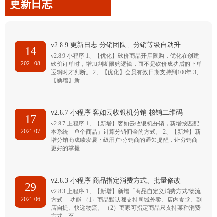
更新日志
v2.8.9 更新日志 分销团队、分销等级自动升
14
v2.8.9 小程序 1、【优化】砍价商品开启限购，优化在创建
2021-08
砍价订单时，增加判断限购逻辑，而不是砍价成功后的下单
逻辑时才判断。 2、【优化】会员有效日期支持到100年 3、
【新增】新…
v2.8.7 小程序 客如云收银机分销 核销二维码
17
v2.8.7 上程序 1、【新增】客如云收银机分销，新增按匹配
2021-07
本系统「单个商品」计算分销佣金的方式。 2、【新增】新
增分销商成绩发展下级用户/分销商的通知提醒，让分销商
更好的掌握…
v2.8.3 小程序 商品指定消费方式、批量修改
29
v2.8.3 上程序 1、【新增】新增「商品自定义消费方式/物流
2021-06
方式 」功能 （1）商品默认都支持同城外卖、店内食堂、到
店自提、快递物流。 （2）商家可指定商品只支持某种消费
方式，至…