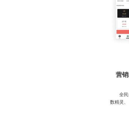
营销
全民
数精灵、