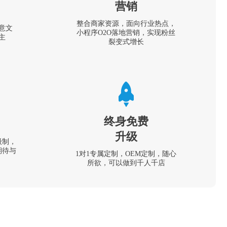
营销
整合商家资源，面向行业热点，
意文
小程序O2O落地营销，实现粉丝
主
裂变式增长
终身免费
升级
级制，
期待与
1对1专属定制，OEM定制，随心
所欲，可以做到千人千店