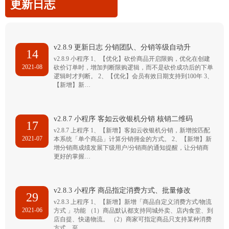
更新日志
v2.8.9 更新日志 分销团队、分销等级自动升
14
v2.8.9 小程序 1、【优化】砍价商品开启限购，优化在创建
2021-08
砍价订单时，增加判断限购逻辑，而不是砍价成功后的下单
逻辑时才判断。 2、【优化】会员有效日期支持到100年 3、
【新增】新…
v2.8.7 小程序 客如云收银机分销 核销二维码
17
v2.8.7 上程序 1、【新增】客如云收银机分销，新增按匹配
2021-07
本系统「单个商品」计算分销佣金的方式。 2、【新增】新
增分销商成绩发展下级用户/分销商的通知提醒，让分销商
更好的掌握…
v2.8.3 小程序 商品指定消费方式、批量修改
29
v2.8.3 上程序 1、【新增】新增「商品自定义消费方式/物流
2021-06
方式 」功能 （1）商品默认都支持同城外卖、店内食堂、到
店自提、快递物流。 （2）商家可指定商品只支持某种消费
方式，至…