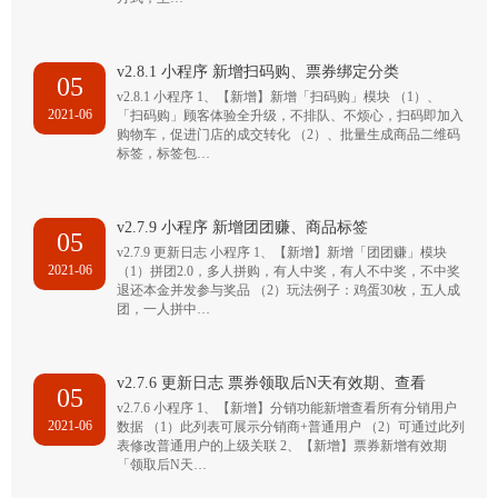
v2.8.1 小程序 新增扫码购、票券绑定分类
05
v2.8.1 小程序 1、【新增】新增「扫码购」模块 （1）、
2021-06
「扫码购」顾客体验全升级，不排队、不烦心，扫码即加入
购物车，促进门店的成交转化 （2）、批量生成商品二维码
标签，标签包…
v2.7.9 小程序 新增团团赚、商品标签
05
v2.7.9 更新日志 小程序 1、【新增】新增「团团赚」模块
2021-06
（1）拼团2.0，多人拼购，有人中奖，有人不中奖，不中奖
退还本金并发参与奖品 （2）玩法例子：鸡蛋30枚，五人成
团，一人拼中…
v2.7.6 更新日志 票券领取后N天有效期、查看
05
v2.7.6 小程序 1、【新增】分销功能新增查看所有分销用户
2021-06
数据 （1）此列表可展示分销商+普通用户 （2）可通过此列
表修改普通用户的上级关联 2、【新增】票券新增有效期
「领取后N天…