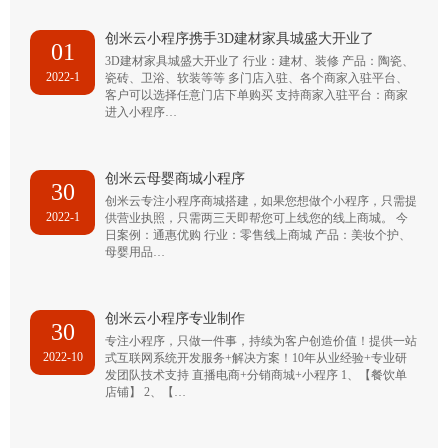
创米云小程序携手3D建材家具城盛大开业了
01
3D建材家具城盛大开业了 行业：建材、装修 产品：陶瓷、
2022-1
瓷砖、卫浴、软装等等 多门店入驻、各个商家入驻平台、
客户可以选择任意门店下单购买 支持商家入驻平台：商家
进入小程序…
创米云母婴商城小程序
30
创米云专注小程序商城搭建，如果您想做个小程序，只需提
2022-1
供营业执照，只需两三天即帮您可上线您的线上商城。 今
日案例：通惠优购 行业：零售线上商城 产品：美妆个护、
母婴用品…
创米云小程序专业制作
30
专注小程序，只做一件事，持续为客户创造价值！提供一站
2022-10
式互联网系统开发服务+解决方案！10年从业经验+专业研
发团队技术支持 直播电商+分销商城+小程序 1、【餐饮单
店铺】 2、【…