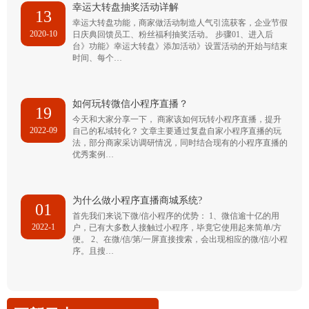
幸运大转盘抽奖活动详解
13
幸运大转盘功能，商家做活动制造人气引流获客，企业节假
2020-10
日庆典回馈员工、粉丝福利抽奖活动。 步骤01、进入后
台》功能》幸运大转盘》添加活动》设置活动的开始与结束
时间、每个…
如何玩转微信小程序直播？
19
今天和大家分享一下， 商家该如何玩转小程序直播，提升
2022-09
自己的私域转化？ 文章主要通过复盘自家小程序直播的玩
法，部分商家采访调研情况，同时结合现有的小程序直播的
优秀案例…
为什么做小程序直播商城系统?
01
首先我们来说下微/信小程序的优势： 1、微信逾十亿的用
2022-1
户，已有大多数人接触过小程序，毕竟它使用起来简单/方
便。 2、在微/信/第/一屏直接搜索，会出现相应的微/信/小程
序。且搜…