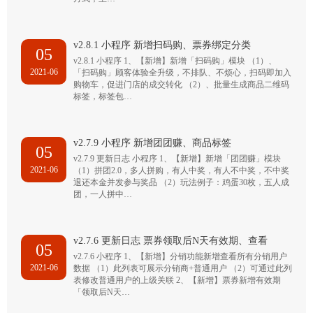
v2.8.1 小程序 新增扫码购、票券绑定分类
05
v2.8.1 小程序 1、【新增】新增「扫码购」模块 （1）、
2021-06
「扫码购」顾客体验全升级，不排队、不烦心，扫码即加入
购物车，促进门店的成交转化 （2）、批量生成商品二维码
标签，标签包…
v2.7.9 小程序 新增团团赚、商品标签
05
v2.7.9 更新日志 小程序 1、【新增】新增「团团赚」模块
2021-06
（1）拼团2.0，多人拼购，有人中奖，有人不中奖，不中奖
退还本金并发参与奖品 （2）玩法例子：鸡蛋30枚，五人成
团，一人拼中…
v2.7.6 更新日志 票券领取后N天有效期、查看
05
v2.7.6 小程序 1、【新增】分销功能新增查看所有分销用户
2021-06
数据 （1）此列表可展示分销商+普通用户 （2）可通过此列
表修改普通用户的上级关联 2、【新增】票券新增有效期
「领取后N天…