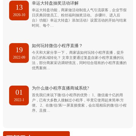
幸运大转盘抽奖活动详解
13
幸运大转盘功能，商家做活动制造人气引流获客，企业节假
2020-10
日庆典回馈员工、粉丝福利抽奖活动。 步骤01、进入后
台》功能》幸运大转盘》添加活动》设置活动的开始与结束
时间、每个…
如何玩转微信小程序直播？
19
今天和大家分享一下， 商家该如何玩转小程序直播，提升
2022-09
自己的私域转化？ 文章主要通过复盘自家小程序直播的玩
法，部分商家采访调研情况，同时结合现有的小程序直播的
优秀案例…
为什么做小程序直播商城系统?
01
首先我们来说下微/信小程序的优势： 1、微信逾十亿的用
2022-1
户，已有大多数人接触过小程序，毕竟它使用起来简单/方
便。 2、在微/信/第/一屏直接搜索，会出现相应的微/信/小程
序。且搜…