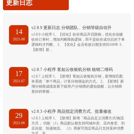
更新日志
v2.8.9 更新日志 分销团队、分销等级自动升
14
v2.8.9 小程序 1、【优化】砍价商品开启限购，优化在创建
2021-08
砍价订单时，增加判断限购逻辑，而不是砍价成功后的下单
逻辑时才判断。 2、【优化】会员有效日期支持到100年 3、
【新增】新…
v2.8.7 小程序 客如云收银机分销 核销二维码
17
v2.8.7 上程序 1、【新增】客如云收银机分销，新增按匹配
2021-07
本系统「单个商品」计算分销佣金的方式。 2、【新增】新
增分销商成绩发展下级用户/分销商的通知提醒，让分销商
更好的掌握…
v2.8.3 小程序 商品指定消费方式、批量修改
29
v2.8.3 上程序 1、【新增】新增「商品自定义消费方式/物流
2021-06
方式 」功能 （1）商品默认都支持同城外卖、店内食堂、到
店自提、快递物流。 （2）商家可指定商品只支持某种消费
方式，至…