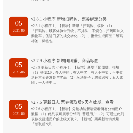
v2.8.1 小程序 新增扫码购、票券绑定分类
05
v2.8.1 小程序 1、【新增】新增「扫码购」模块 （1）、
2021-06
「扫码购」顾客体验全升级，不排队、不烦心，扫码即加入
购物车，促进门店的成交转化 （2）、批量生成商品二维码
标签，标签包…
v2.7.9 小程序 新增团团赚、商品标签
05
v2.7.9 更新日志 小程序 1、【新增】新增「团团赚」模块
2021-06
（1）拼团2.0，多人拼购，有人中奖，有人不中奖，不中奖
退还本金并发参与奖品 （2）玩法例子：鸡蛋30枚，五人成
团，一人拼中…
v2.7.6 更新日志 票券领取后N天有效期、查看
05
v2.7.6 小程序 1、【新增】分销功能新增查看所有分销用户
2021-06
数据 （1）此列表可展示分销商+普通用户 （2）可通过此列
表修改普通用户的上级关联 2、【新增】票券新增有效期
「领取后N天…