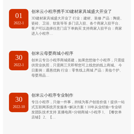
创米云小程序携手3D建材家具城盛大开业了
01
3D建材家具城盛大开业了 行业：建材、装修 产品：陶瓷、
2022-1
瓷砖、卫浴、软装等等 多门店入驻、各个商家入驻平台、
客户可以选择任意门店下单购买 支持商家入驻平台：商家
进入小程序…
创米云母婴商城小程序
30
创米云专注小程序商城搭建，如果您想做个小程序，只需提
2022-1
供营业执照，只需两三天即帮您可上线您的线上商城。 今
日案例：通惠优购 行业：零售线上商城 产品：美妆个护、
母婴用品…
创米云小程序专业制作
30
专注小程序，只做一件事，持续为客户创造价值！提供一站
2022-10
式互联网系统开发服务+解决方案！10年从业经验+专业研
发团队技术支持 直播电商+分销商城+小程序 1、【餐饮单
店铺】 2、【…