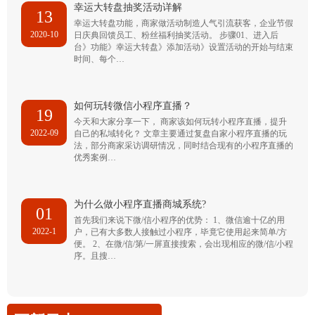
幸运大转盘抽奖活动详解
13
幸运大转盘功能，商家做活动制造人气引流获客，企业节假
2020-10
日庆典回馈员工、粉丝福利抽奖活动。 步骤01、进入后
台》功能》幸运大转盘》添加活动》设置活动的开始与结束
时间、每个…
如何玩转微信小程序直播？
19
今天和大家分享一下， 商家该如何玩转小程序直播，提升
2022-09
自己的私域转化？ 文章主要通过复盘自家小程序直播的玩
法，部分商家采访调研情况，同时结合现有的小程序直播的
优秀案例…
为什么做小程序直播商城系统?
01
首先我们来说下微/信小程序的优势： 1、微信逾十亿的用
2022-1
户，已有大多数人接触过小程序，毕竟它使用起来简单/方
便。 2、在微/信/第/一屏直接搜索，会出现相应的微/信/小程
序。且搜…