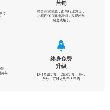
营销
整合商家资源，面向行业热点，
意文
小程序O2O落地营销，实现粉丝
主
裂变式增长
终身免费
升级
级制，
期待与
1对1专属定制，OEM定制，随心
所欲，可以做到千人千店