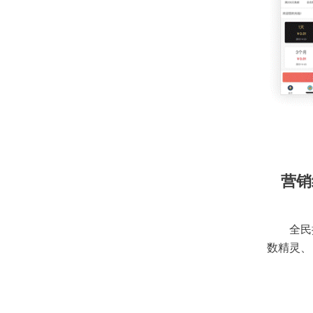
营销
全民
数精灵、