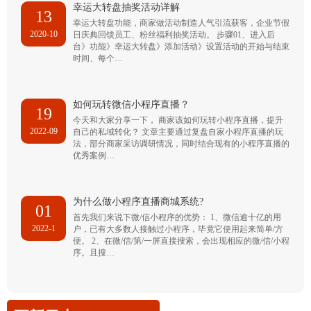
幸运大转盘抽奖活动详解
13
幸运大转盘功能，商家做活动制造人气引流获客，企业节假
2020-10
日庆典回馈员工、粉丝福利抽奖活动。 步骤01、进入后
台》功能》幸运大转盘》添加活动》设置活动的开始与结束
时间、每个…
如何玩转微信小程序直播？
19
今天和大家分享一下， 商家该如何玩转小程序直播，提升
2022-09
自己的私域转化？ 文章主要通过复盘自家小程序直播的玩
法，部分商家采访调研情况，同时结合现有的小程序直播的
优秀案例…
为什么做小程序直播商城系统?
01
首先我们来说下微/信小程序的优势： 1、微信逾十亿的用
2022-1
户，已有大多数人接触过小程序，毕竟它使用起来简单/方
便。 2、在微/信/第/一屏直接搜索，会出现相应的微/信/小程
序。且搜…