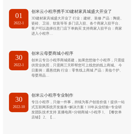
创米云小程序携手3D建材家具城盛大开业了
01
3D建材家具城盛大开业了 行业：建材、装修 产品：陶瓷、
2022-1
瓷砖、卫浴、软装等等 多门店入驻、各个商家入驻平台、
客户可以选择任意门店下单购买 支持商家入驻平台：商家
进入小程序…
创米云母婴商城小程序
30
创米云专注小程序商城搭建，如果您想做个小程序，只需提
2022-1
供营业执照，只需两三天即帮您可上线您的线上商城。 今
日案例：通惠优购 行业：零售线上商城 产品：美妆个护、
母婴用品…
创米云小程序专业制作
30
专注小程序，只做一件事，持续为客户创造价值！提供一站
2022-10
式互联网系统开发服务+解决方案！10年从业经验+专业研
发团队技术支持 直播电商+分销商城+小程序 1、【餐饮单
店铺】 2、【…