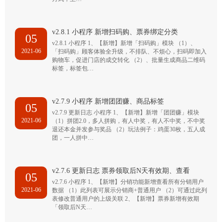
v2.8.1 小程序 新增扫码购、票券绑定分类
05
v2.8.1 小程序 1、【新增】新增「扫码购」模块 （1）、
2021-06
「扫码购」顾客体验全升级，不排队、不烦心，扫码即加入
购物车，促进门店的成交转化 （2）、批量生成商品二维码
标签，标签包…
v2.7.9 小程序 新增团团赚、商品标签
05
v2.7.9 更新日志 小程序 1、【新增】新增「团团赚」模块
2021-06
（1）拼团2.0，多人拼购，有人中奖，有人不中奖，不中奖
退还本金并发参与奖品 （2）玩法例子：鸡蛋30枚，五人成
团，一人拼中…
v2.7.6 更新日志 票券领取后N天有效期、查看
05
v2.7.6 小程序 1、【新增】分销功能新增查看所有分销用户
2021-06
数据 （1）此列表可展示分销商+普通用户 （2）可通过此列
表修改普通用户的上级关联 2、【新增】票券新增有效期
「领取后N天…