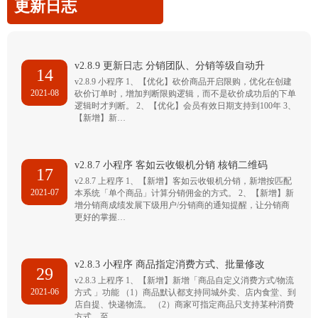
更新日志
v2.8.9 更新日志 分销团队、分销等级自动升
14
v2.8.9 小程序 1、【优化】砍价商品开启限购，优化在创建
2021-08
砍价订单时，增加判断限购逻辑，而不是砍价成功后的下单
逻辑时才判断。 2、【优化】会员有效日期支持到100年 3、
【新增】新…
v2.8.7 小程序 客如云收银机分销 核销二维码
17
v2.8.7 上程序 1、【新增】客如云收银机分销，新增按匹配
2021-07
本系统「单个商品」计算分销佣金的方式。 2、【新增】新
增分销商成绩发展下级用户/分销商的通知提醒，让分销商
更好的掌握…
v2.8.3 小程序 商品指定消费方式、批量修改
29
v2.8.3 上程序 1、【新增】新增「商品自定义消费方式/物流
2021-06
方式 」功能 （1）商品默认都支持同城外卖、店内食堂、到
店自提、快递物流。 （2）商家可指定商品只支持某种消费
方式，至…