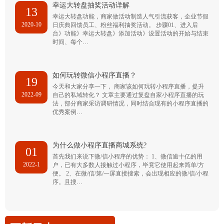
幸运大转盘抽奖活动详解
13
幸运大转盘功能，商家做活动制造人气引流获客，企业节假
2020-10
日庆典回馈员工、粉丝福利抽奖活动。 步骤01、进入后
台》功能》幸运大转盘》添加活动》设置活动的开始与结束
时间、每个…
如何玩转微信小程序直播？
19
今天和大家分享一下， 商家该如何玩转小程序直播，提升
2022-09
自己的私域转化？ 文章主要通过复盘自家小程序直播的玩
法，部分商家采访调研情况，同时结合现有的小程序直播的
优秀案例…
为什么做小程序直播商城系统?
01
首先我们来说下微/信小程序的优势： 1、微信逾十亿的用
2022-1
户，已有大多数人接触过小程序，毕竟它使用起来简单/方
便。 2、在微/信/第/一屏直接搜索，会出现相应的微/信/小程
序。且搜…