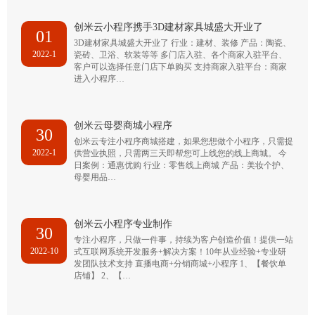
创米云小程序携手3D建材家具城盛大开业了
01
3D建材家具城盛大开业了 行业：建材、装修 产品：陶瓷、
2022-1
瓷砖、卫浴、软装等等 多门店入驻、各个商家入驻平台、
客户可以选择任意门店下单购买 支持商家入驻平台：商家
进入小程序…
创米云母婴商城小程序
30
创米云专注小程序商城搭建，如果您想做个小程序，只需提
2022-1
供营业执照，只需两三天即帮您可上线您的线上商城。 今
日案例：通惠优购 行业：零售线上商城 产品：美妆个护、
母婴用品…
创米云小程序专业制作
30
专注小程序，只做一件事，持续为客户创造价值！提供一站
2022-10
式互联网系统开发服务+解决方案！10年从业经验+专业研
发团队技术支持 直播电商+分销商城+小程序 1、【餐饮单
店铺】 2、【…