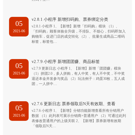
v2.8.1 小程序 新增扫码购、票券绑定分类
05
v2.8.1 小程序 1、【新增】新增「扫码购」模块 （1）、
2021-06
「扫码购」顾客体验全升级，不排队、不烦心，扫码即加入
购物车，促进门店的成交转化 （2）、批量生成商品二维码
标签，标签包…
v2.7.9 小程序 新增团团赚、商品标签
05
v2.7.9 更新日志 小程序 1、【新增】新增「团团赚」模块
2021-06
（1）拼团2.0，多人拼购，有人中奖，有人不中奖，不中奖
退还本金并发参与奖品 （2）玩法例子：鸡蛋30枚，五人成
团，一人拼中…
v2.7.6 更新日志 票券领取后N天有效期、查看
05
v2.7.6 小程序 1、【新增】分销功能新增查看所有分销用户
2021-06
数据 （1）此列表可展示分销商+普通用户 （2）可通过此列
表修改普通用户的上级关联 2、【新增】票券新增有效期
「领取后N天…