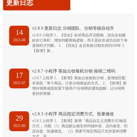
更新日志
v2.8.9 更新日志 分销团队、分销等级自动升
14
v2.8.9 小程序 1、【优化】砍价商品开启限购，优化在创建
2021-08
砍价订单时，增加判断限购逻辑，而不是砍价成功后的下单
逻辑时才判断。 2、【优化】会员有效日期支持到100年 3、
【新增】新…
v2.8.7 小程序 客如云收银机分销 核销二维码
17
v2.8.7 上程序 1、【新增】客如云收银机分销，新增按匹配
2021-07
本系统「单个商品」计算分销佣金的方式。 2、【新增】新
增分销商成绩发展下级用户/分销商的通知提醒，让分销商
更好的掌握…
v2.8.3 小程序 商品指定消费方式、批量修改
29
v2.8.3 上程序 1、【新增】新增「商品自定义消费方式/物流
2021-06
方式 」功能 （1）商品默认都支持同城外卖、店内食堂、到
店自提、快递物流。 （2）商家可指定商品只支持某种消费
方式，至…