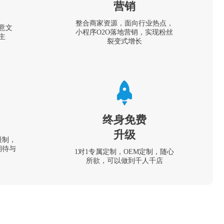
营销
整合商家资源，面向行业热点，
意文
小程序O2O落地营销，实现粉丝
主
裂变式增长
终身免费
升级
级制，
期待与
1对1专属定制，OEM定制，随心
所欲，可以做到千人千店