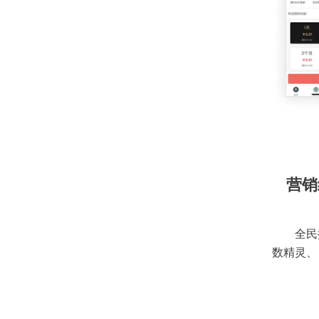
营销
全民
数精灵、