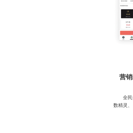
营销
全民
数精灵、