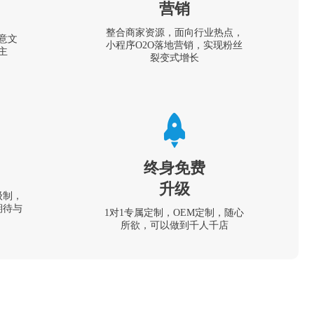
营销
整合商家资源，面向行业热点，
意文
小程序O2O落地营销，实现粉丝
主
裂变式增长
终身免费
升级
级制，
期待与
1对1专属定制，OEM定制，随心
所欲，可以做到千人千店