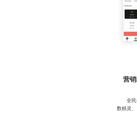
营销
全民
数精灵、