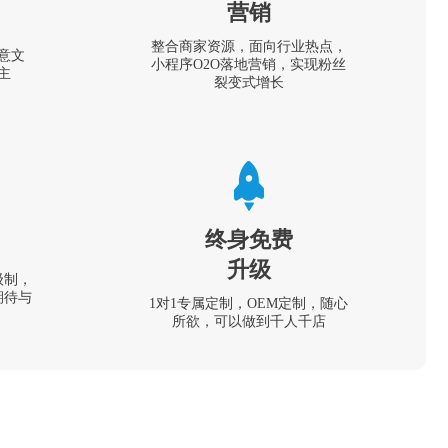
营销
整合商家资源，面向行业热点，
意文
小程序O2O落地营销，实现粉丝
主
裂变式增长
终身免费
升级
级制，
期待与
1对1专属定制，OEM定制，随心
所欲，可以做到千人千店