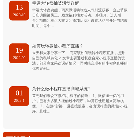
幸运大转盘抽奖活动详解
13
幸运大转盘功能，商家做活动制造人气引流获客，企业节假
2020-10
日庆典回馈员工、粉丝福利抽奖活动。 步骤01、进入后
台》功能》幸运大转盘》添加活动》设置活动的开始与结束
时间、每个…
如何玩转微信小程序直播？
19
今天和大家分享一下， 商家该如何玩转小程序直播，提升
2022-09
自己的私域转化？ 文章主要通过复盘自家小程序直播的玩
法，部分商家采访调研情况，同时结合现有的小程序直播的
优秀案例…
为什么做小程序直播商城系统?
01
首先我们来说下微/信小程序的优势： 1、微信逾十亿的用
2022-1
户，已有大多数人接触过小程序，毕竟它使用起来简单/方
便。 2、在微/信/第/一屏直接搜索，会出现相应的微/信/小程
序。且搜…