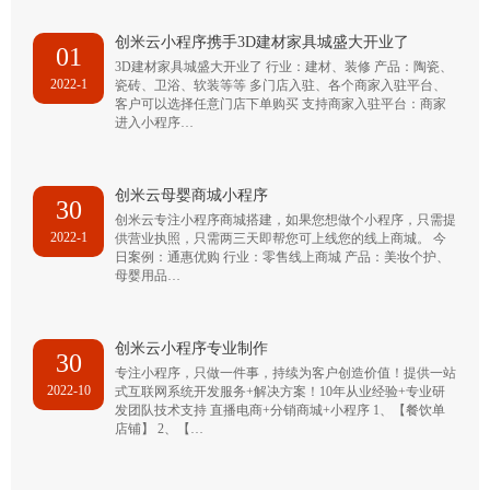
创米云小程序携手3D建材家具城盛大开业了
01
3D建材家具城盛大开业了 行业：建材、装修 产品：陶瓷、
2022-1
瓷砖、卫浴、软装等等 多门店入驻、各个商家入驻平台、
客户可以选择任意门店下单购买 支持商家入驻平台：商家
进入小程序…
创米云母婴商城小程序
30
创米云专注小程序商城搭建，如果您想做个小程序，只需提
2022-1
供营业执照，只需两三天即帮您可上线您的线上商城。 今
日案例：通惠优购 行业：零售线上商城 产品：美妆个护、
母婴用品…
创米云小程序专业制作
30
专注小程序，只做一件事，持续为客户创造价值！提供一站
2022-10
式互联网系统开发服务+解决方案！10年从业经验+专业研
发团队技术支持 直播电商+分销商城+小程序 1、【餐饮单
店铺】 2、【…