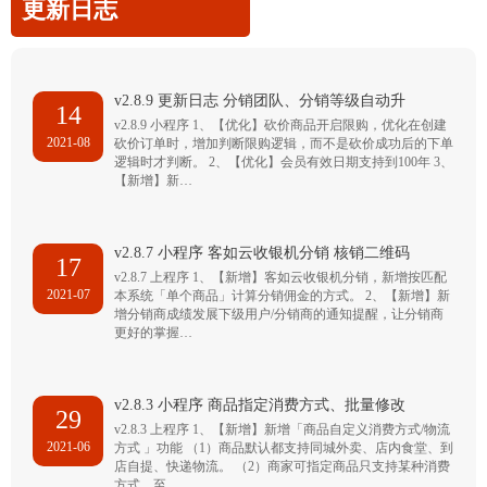
更新日志
v2.8.9 更新日志 分销团队、分销等级自动升
14
v2.8.9 小程序 1、【优化】砍价商品开启限购，优化在创建
2021-08
砍价订单时，增加判断限购逻辑，而不是砍价成功后的下单
逻辑时才判断。 2、【优化】会员有效日期支持到100年 3、
【新增】新…
v2.8.7 小程序 客如云收银机分销 核销二维码
17
v2.8.7 上程序 1、【新增】客如云收银机分销，新增按匹配
2021-07
本系统「单个商品」计算分销佣金的方式。 2、【新增】新
增分销商成绩发展下级用户/分销商的通知提醒，让分销商
更好的掌握…
v2.8.3 小程序 商品指定消费方式、批量修改
29
v2.8.3 上程序 1、【新增】新增「商品自定义消费方式/物流
2021-06
方式 」功能 （1）商品默认都支持同城外卖、店内食堂、到
店自提、快递物流。 （2）商家可指定商品只支持某种消费
方式，至…