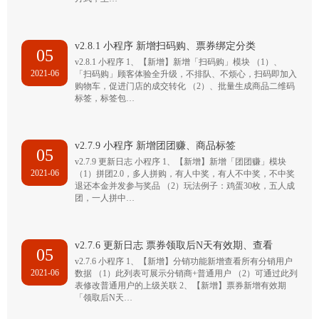
v2.8.1 小程序 新增扫码购、票券绑定分类
05
v2.8.1 小程序 1、【新增】新增「扫码购」模块 （1）、
2021-06
「扫码购」顾客体验全升级，不排队、不烦心，扫码即加入
购物车，促进门店的成交转化 （2）、批量生成商品二维码
标签，标签包…
v2.7.9 小程序 新增团团赚、商品标签
05
v2.7.9 更新日志 小程序 1、【新增】新增「团团赚」模块
2021-06
（1）拼团2.0，多人拼购，有人中奖，有人不中奖，不中奖
退还本金并发参与奖品 （2）玩法例子：鸡蛋30枚，五人成
团，一人拼中…
v2.7.6 更新日志 票券领取后N天有效期、查看
05
v2.7.6 小程序 1、【新增】分销功能新增查看所有分销用户
2021-06
数据 （1）此列表可展示分销商+普通用户 （2）可通过此列
表修改普通用户的上级关联 2、【新增】票券新增有效期
「领取后N天…