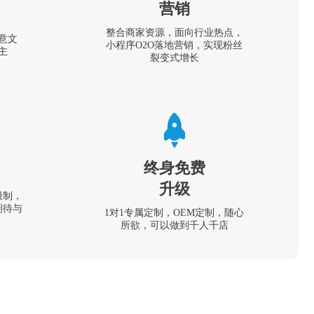
营销
整合商家资源，面向行业热点，
意文
小程序O2O落地营销，实现粉丝
主
裂变式增长
终身免费
升级
级制，
期待与
1对1专属定制，OEM定制，随心
所欲，可以做到千人千店