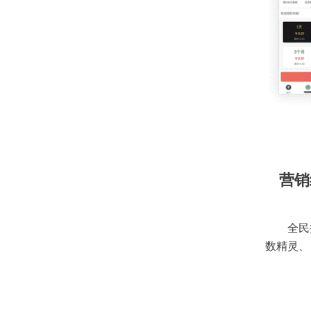
营销
全民
数精灵、