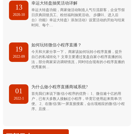
幸运大转盘抽奖活动详解
13
幸运大转盘功能，商家做活动制造人气引流获客，企业节假
2020-10
日庆典回馈员工、粉丝福利抽奖活动。 步骤01、进入后
台》功能》幸运大转盘》添加活动》设置活动的开始与结束
时间、每个…
如何玩转微信小程序直播？
19
今天和大家分享一下， 商家该如何玩转小程序直播，提升
2022-09
自己的私域转化？ 文章主要通过复盘自家小程序直播的玩
法，部分商家采访调研情况，同时结合现有的小程序直播的
优秀案例…
为什么做小程序直播商城系统?
01
首先我们来说下微/信小程序的优势： 1、微信逾十亿的用
2022-1
户，已有大多数人接触过小程序，毕竟它使用起来简单/方
便。 2、在微/信/第/一屏直接搜索，会出现相应的微/信/小程
序。且搜…