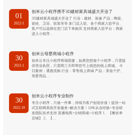
创米云小程序携手3D建材家具城盛大开业了
01
3D建材家具城盛大开业了 行业：建材、装修 产品：陶瓷、
2022-1
瓷砖、卫浴、软装等等 多门店入驻、各个商家入驻平台、
客户可以选择任意门店下单购买 支持商家入驻平台：商家
进入小程序…
创米云母婴商城小程序
30
创米云专注小程序商城搭建，如果您想做个小程序，只需提
2022-1
供营业执照，只需两三天即帮您可上线您的线上商城。 今
日案例：通惠优购 行业：零售线上商城 产品：美妆个护、
母婴用品…
创米云小程序专业制作
30
专注小程序，只做一件事，持续为客户创造价值！提供一站
2022-10
式互联网系统开发服务+解决方案！10年从业经验+专业研
发团队技术支持 直播电商+分销商城+小程序 1、【餐饮单
店铺】 2、【…