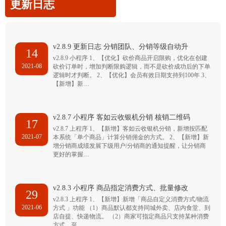
更新日志
v2.8.9 更新日志 分销团队、分销等级自动升
14
v2.8.9 小程序 1、【优化】砍价商品开启限购，优化在创建
2021-08
砍价订单时，增加判断限购逻辑，而不是砍价成功后的下单
逻辑时才判断。 2、【优化】会员有效日期支持到100年 3、
【新增】新…
v2.8.7 小程序 客如云收银机分销 核销二维码
17
v2.8.7 上程序 1、【新增】客如云收银机分销，新增按匹配
2021-07
本系统「单个商品」计算分销佣金的方式。 2、【新增】新
增分销商成绩发展下级用户/分销商的通知提醒，让分销商
更好的掌握…
v2.8.3 小程序 商品指定消费方式、批量修改
29
v2.8.3 上程序 1、【新增】新增「商品自定义消费方式/物流
2021-06
方式 」功能 （1）商品默认都支持同城外卖、店内食堂、到
店自提、快递物流。 （2）商家可指定商品只支持某种消费
方式，至…