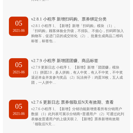
v2.8.1 小程序 新增扫码购、票券绑定分类
05
v2.8.1 小程序 1、【新增】新增「扫码购」模块 （1）、
2021-06
「扫码购」顾客体验全升级，不排队、不烦心，扫码即加入
购物车，促进门店的成交转化 （2）、批量生成商品二维码
标签，标签包…
v2.7.9 小程序 新增团团赚、商品标签
05
v2.7.9 更新日志 小程序 1、【新增】新增「团团赚」模块
2021-06
（1）拼团2.0，多人拼购，有人中奖，有人不中奖，不中奖
退还本金并发参与奖品 （2）玩法例子：鸡蛋30枚，五人成
团，一人拼中…
v2.7.6 更新日志 票券领取后N天有效期、查看
05
v2.7.6 小程序 1、【新增】分销功能新增查看所有分销用户
2021-06
数据 （1）此列表可展示分销商+普通用户 （2）可通过此列
表修改普通用户的上级关联 2、【新增】票券新增有效期
「领取后N天…