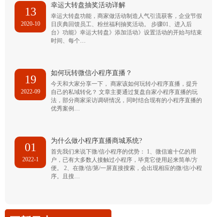
幸运大转盘抽奖活动详解
13
幸运大转盘功能，商家做活动制造人气引流获客，企业节假
2020-10
日庆典回馈员工、粉丝福利抽奖活动。 步骤01、进入后
台》功能》幸运大转盘》添加活动》设置活动的开始与结束
时间、每个…
如何玩转微信小程序直播？
19
今天和大家分享一下， 商家该如何玩转小程序直播，提升
2022-09
自己的私域转化？ 文章主要通过复盘自家小程序直播的玩
法，部分商家采访调研情况，同时结合现有的小程序直播的
优秀案例…
为什么做小程序直播商城系统?
01
首先我们来说下微/信小程序的优势： 1、微信逾十亿的用
2022-1
户，已有大多数人接触过小程序，毕竟它使用起来简单/方
便。 2、在微/信/第/一屏直接搜索，会出现相应的微/信/小程
序。且搜…