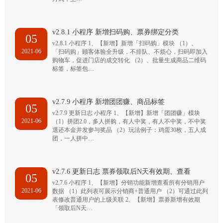
v2.8.1 小程序 新增扫码购、票券绑定分类
05
v2.8.1 小程序 1、【新增】新增「扫码购」模块 （1）、
2021-06
「扫码购」顾客体验全升级，不排队、不烦心，扫码即加入
购物车，促进门店的成交转化 （2）、批量生成商品二维码
标签，标签包…
v2.7.9 小程序 新增团团赚、商品标签
05
v2.7.9 更新日志 小程序 1、【新增】新增「团团赚」模块
2021-06
（1）拼团2.0，多人拼购，有人中奖，有人不中奖，不中奖
退还本金并发参与奖品 （2）玩法例子：鸡蛋30枚，五人成
团，一人拼中…
v2.7.6 更新日志 票券领取后N天有效期、查看
05
v2.7.6 小程序 1、【新增】分销功能新增查看所有分销用户
2021-06
数据 （1）此列表可展示分销商+普通用户 （2）可通过此列
表修改普通用户的上级关联 2、【新增】票券新增有效期
「领取后N天…