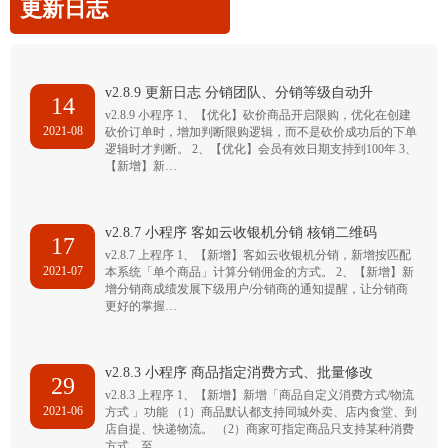
更新日志
v2.8.9 更新日志 分销团队、分销等级自动升
14
v2.8.9 小程序 1、【优化】砍价商品开启限购，优化在创建
2021-08
砍价订单时，增加判断限购逻辑，而不是砍价成功后的下单
逻辑时才判断。 2、【优化】会员有效日期支持到100年 3、
【新增】新…
v2.8.7 小程序 客如云收银机分销 核销二维码
17
v2.8.7 上程序 1、【新增】客如云收银机分销，新增按匹配
2021-07
本系统「单个商品」计算分销佣金的方式。 2、【新增】新
增分销商成绩发展下级用户/分销商的通知提醒，让分销商
更好的掌握…
v2.8.3 小程序 商品指定消费方式、批量修改
29
v2.8.3 上程序 1、【新增】新增「商品自定义消费方式/物流
2021-06
方式 」功能 （1）商品默认都支持同城外卖、店内食堂、到
店自提、快递物流。 （2）商家可指定商品只支持某种消费
方式，至…