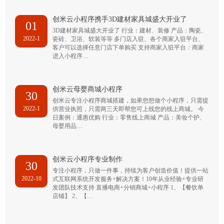
创米云小程序携手3D建材家具城盛大开业了
01
3D建材家具城盛大开业了 行业：建材、装修 产品：陶瓷、
2022-1
瓷砖、卫浴、软装等等 多门店入驻、各个商家入驻平台、
客户可以选择任意门店下单购买 支持商家入驻平台：商家
进入小程序…
创米云母婴商城小程序
30
创米云专注小程序商城搭建，如果您想做个小程序，只需提
2022-1
供营业执照，只需两三天即帮您可上线您的线上商城。 今
日案例：通惠优购 行业：零售线上商城 产品：美妆个护、
母婴用品…
创米云小程序专业制作
30
专注小程序，只做一件事，持续为客户创造价值！提供一站
2022-10
式互联网系统开发服务+解决方案！10年从业经验+专业研
发团队技术支持 直播电商+分销商城+小程序 1、【餐饮单
店铺】 2、【…