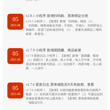
v2.8.1 小程序 新增扫码购、票券绑定分类
05
v2.8.1 小程序 1、【新增】新增「扫码购」模块 （1）、
2021-06
「扫码购」顾客体验全升级，不排队、不烦心，扫码即加入
购物车，促进门店的成交转化 （2）、批量生成商品二维码
标签，标签包…
v2.7.9 小程序 新增团团赚、商品标签
05
v2.7.9 更新日志 小程序 1、【新增】新增「团团赚」模块
2021-06
（1）拼团2.0，多人拼购，有人中奖，有人不中奖，不中奖
退还本金并发参与奖品 （2）玩法例子：鸡蛋30枚，五人成
团，一人拼中…
v2.7.6 更新日志 票券领取后N天有效期、查看
05
v2.7.6 小程序 1、【新增】分销功能新增查看所有分销用户
2021-06
数据 （1）此列表可展示分销商+普通用户 （2）可通过此列
表修改普通用户的上级关联 2、【新增】票券新增有效期
「领取后N天…