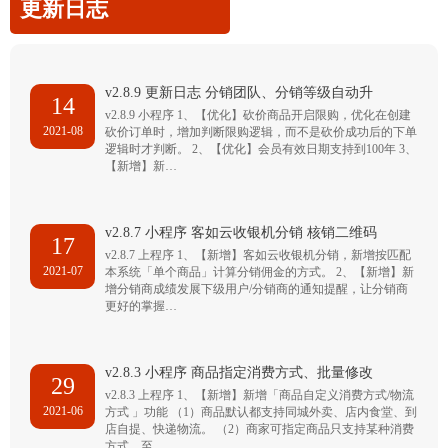
更新日志
v2.8.9 更新日志 分销团队、分销等级自动升
14
v2.8.9 小程序 1、【优化】砍价商品开启限购，优化在创建
2021-08
砍价订单时，增加判断限购逻辑，而不是砍价成功后的下单
逻辑时才判断。 2、【优化】会员有效日期支持到100年 3、
【新增】新…
v2.8.7 小程序 客如云收银机分销 核销二维码
17
v2.8.7 上程序 1、【新增】客如云收银机分销，新增按匹配
2021-07
本系统「单个商品」计算分销佣金的方式。 2、【新增】新
增分销商成绩发展下级用户/分销商的通知提醒，让分销商
更好的掌握…
v2.8.3 小程序 商品指定消费方式、批量修改
29
v2.8.3 上程序 1、【新增】新增「商品自定义消费方式/物流
2021-06
方式 」功能 （1）商品默认都支持同城外卖、店内食堂、到
店自提、快递物流。 （2）商家可指定商品只支持某种消费
方式，至…