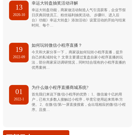
幸运大转盘抽奖活动详解
13
幸运大转盘功能，商家做活动制造人气引流获客，企业节假
2020-10
日庆典回馈员工、粉丝福利抽奖活动。 步骤01、进入后
台》功能》幸运大转盘》添加活动》设置活动的开始与结束
时间、每个…
如何玩转微信小程序直播？
19
今天和大家分享一下， 商家该如何玩转小程序直播，提升
2022-09
自己的私域转化？ 文章主要通过复盘自家小程序直播的玩
法，部分商家采访调研情况，同时结合现有的小程序直播的
优秀案例…
为什么做小程序直播商城系统?
01
首先我们来说下微/信小程序的优势： 1、微信逾十亿的用
2022-1
户，已有大多数人接触过小程序，毕竟它使用起来简单/方
便。 2、在微/信/第/一屏直接搜索，会出现相应的微/信/小程
序。且搜…