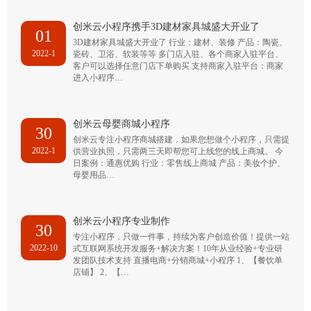
创米云小程序携手3D建材家具城盛大开业了
01
3D建材家具城盛大开业了 行业：建材、装修 产品：陶瓷、
2022-1
瓷砖、卫浴、软装等等 多门店入驻、各个商家入驻平台、
客户可以选择任意门店下单购买 支持商家入驻平台：商家
进入小程序…
创米云母婴商城小程序
30
创米云专注小程序商城搭建，如果您想做个小程序，只需提
2022-1
供营业执照，只需两三天即帮您可上线您的线上商城。 今
日案例：通惠优购 行业：零售线上商城 产品：美妆个护、
母婴用品…
创米云小程序专业制作
30
专注小程序，只做一件事，持续为客户创造价值！提供一站
2022-10
式互联网系统开发服务+解决方案！10年从业经验+专业研
发团队技术支持 直播电商+分销商城+小程序 1、【餐饮单
店铺】 2、【…