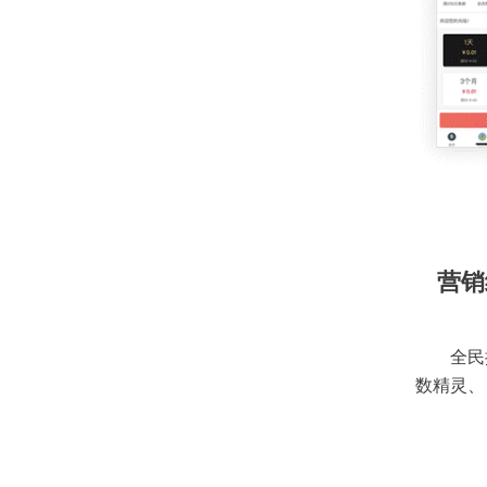
营销
全民
数精灵、