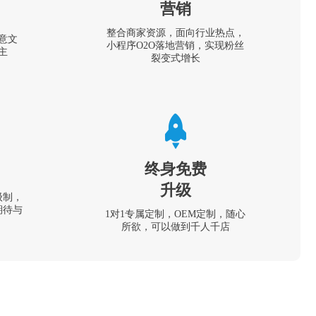
营销
整合商家资源，面向行业热点，
意文
小程序O2O落地营销，实现粉丝
主
裂变式增长
终身免费
升级
级制，
期待与
1对1专属定制，OEM定制，随心
所欲，可以做到千人千店