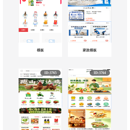
汽车服务
宠物
摄影
手机数码
数码配件
电脑
天猫
其他
模板
家政模板
ID:3765
ID:3764