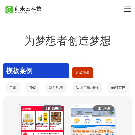
为梦想者创造梦想
模板案例
更多类型
全部
餐饮
综合电商
知识付费/课程
品牌官网
日用百货
服装鞋帽
美容护肤
生鲜蔬果
成人/保健
ID:3800
ID:3766
家电办公
鲜花植物
酒店/KTV
珠宝饰品
旅游
机械设备
教育培训
母婴专区
茶叶酒类
生活服务
食品饮料
灯光照明
装修/建材
五金
家居家纺