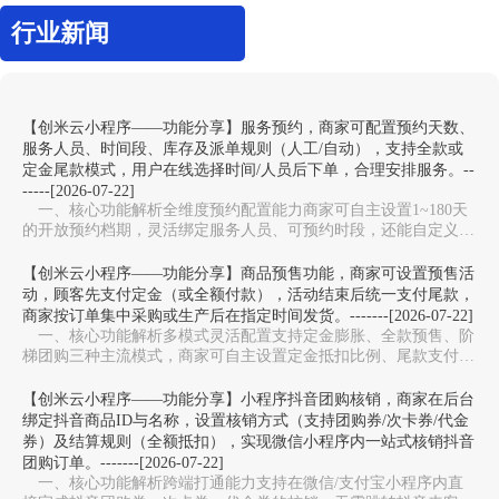
行业新闻
【创米云小程序——功能分享】服务预约，商家可配置预约天数、
服务人员、时间段、库存及派单规则（人工/自动），支持全款或
定金尾款模式，用户在线选择时间/人员后下单，合理安排服务。--
-----[2026-07-22]
一、核心功能解析全维度预约配置能力‌商家可自主设置1~180天
的开放预约档期，灵活绑定服务人员、可预约时段，还能自定义服
务库存上限，避免同一时段预约过载，适配美…
【创米云小程序——功能分享】商品预售功能，商家可设置预售活
动，顾客先支付定金（或全额付款），活动结束后统一支付尾款，
商家按订单集中采购或生产后在指定时间发货。-------[2026-07-22]
一、核心功能解析多模式灵活配置‌支持定金膨胀、全款预售、阶
梯团购三种主流模式，商家可自主设置定金抵扣比例、尾款支付周
期，适配新品测款、限量周边、生鲜预售等不同场…
【创米云小程序——功能分享】小程序抖音团购核销，商家在后台
绑定抖音商品ID与名称，设置核销方式（支持团购券/次卡券/代金
券）及结算规则（全额抵扣），实现微信小程序内一站式核销抖音
团购订单。-------[2026-07-22]
一、核心功能解析跨端打通能力‌支持在微信/支付宝小程序内直