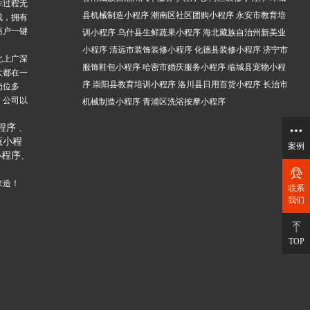
作过程无
县机械制造小程序
潮南区社区团购小程序
永安市教育培
成，拥有
商户一键
训小程序
乌什县生鲜蔬果小程序
海北藏族自治州新美业
小程序
清远市装饰装修小程序
化德县装修小程序
济宁市
北上广深
服饰鞋包小程序
哈密市婚庆服务小程序
临城县宠物小程
大都在一
序
崇阳县教育培训小程序
洛川县日用百货小程序
长治市
岗位多
，公司以
机械制造小程序
青浦区洗浴按摩小程序
。
程序
、
蔬小程
案例
小程序
、
来造！
联系
我们
TOP