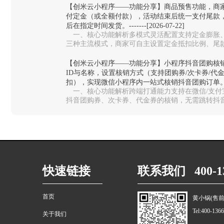
【创米云小程序——功能分享】商品预售功能，商
付定金（或全额付款），活动结束后统一支付尾款
后在指定时间发货。-------[2026-07-22]
一、核心功能解析多模式灵活配置‌支持定金膨胀
三种主流模式，商家可自主设置定金抵扣比例、尾
测款、限量周边、生鲜预售等不同场…
【创米云小程序——功能分享】小程序抖音团购核
ID与名称，设置核销方式（支持团购券/次卡券/代
扣），实现微信小程序内一站式核销抖音团购订单。-------
一、核心功能解析跨端打通能力‌支持在微信/支
抖音团购券、次卡券、代金券的核销，无需跳转抖音
统切换，大幅提升门店收银效率。…
快速链接
联系我们 400-13
首页
黄小锅(售前
Tel:400-136
关于我们