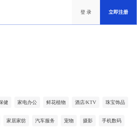
登 录
立即注册
保健
家电办公
鲜花植物
酒店/KTV
珠宝饰品
家居家纺
汽车服务
宠物
摄影
手机数码