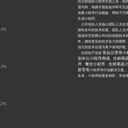
自主研发的小程序开发工具，制
需代码，拖拽可视化组件即可完
海量小程序行业模板，帮助千万
生成小程序。
公司创始人及核心团队人员在
6-771
拥有多年的技术积累，团队人员
线城市互联网公司任职高级技术
年，拥有坚实的技术实力和视野
强大的技术后盾为客户保驾护航
客如云零售小
目前的产品有
创米云小程序商城
生鲜果
、
序
餐饮小程序
生鲜果蔬
、
、
6-771
新零售
小程序等行业解决方案。
未来，小程序的更多精彩，等你
6-771