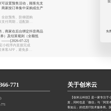
我
家可设置预售活动，顾客先支
，商家按订单集中采购或生产
、全款预售、阶梯团购
款支付周期，适配新品
免
销，商家在后台绑定抖音商品
金券）及结算规则（全额抵
[2026-07-22]
付宝小程序内直接完成
来客APP，避免多系
66-771
关于创米云
【创米云科技】是一家专注于
)
发，同时也是「微信」与「阿里
6-771
客如云」的优质IT技术服务商。