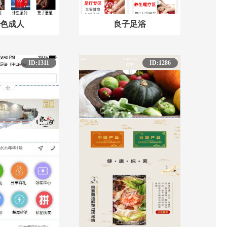
色成人
良子足浴
ID:1311
ID:1286