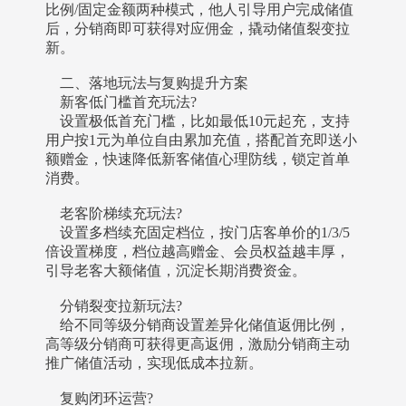
比例/固定金额两种模式，他人引导用户完成储值
后，分销商即可获得对应佣金，撬动储值裂变拉
新。
二、落地玩法与复购提升方案
新客低门槛首充玩法?
设置极低首充门槛，比如最低10元起充，支持
用户按1元为单位自由累加充值，搭配首充即送小
额赠金，快速降低新客储值心理防线，锁定首单
消费。
老客阶梯续充玩法?
设置多档续充固定档位，按门店客单价的1/3/5
倍设置梯度，档位越高赠金、会员权益越丰厚，
引导老客大额储值，沉淀长期消费资金。
分销裂变拉新玩法?
给不同等级分销商设置差异化储值返佣比例，
高等级分销商可获得更高返佣，激励分销商主动
推广储值活动，实现低成本拉新。
复购闭环运营?