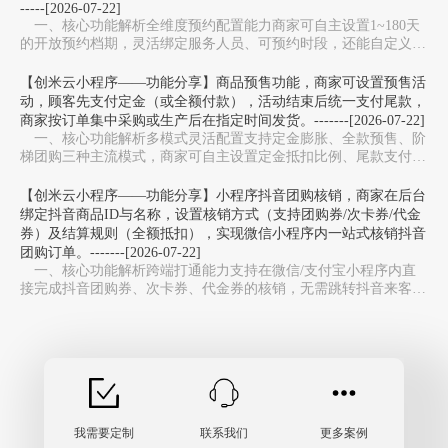
-----[2026-07-22]
一、核心功能解析全维度预约配置能力‌商家可自主设置1~180天
的开放预约档期，灵活绑定服务人员、可预约时段，还能自定义服
务库存上限，避免同一时段预约过载，适配美…
【创米云小程序——功能分享】商品预售功能，商家可设置预售活
动，顾客先支付定金（或全额付款），活动结束后统一支付尾款，
商家按订单集中采购或生产后在指定时间发货。-------[2026-07-22]
一、核心功能解析多模式灵活配置‌支持定金膨胀、全款预售、阶
梯团购三种主流模式，商家可自主设置定金抵扣比例、尾款支付周
期，适配新品测款、限量周边、生鲜预售等不同场…
【创米云小程序——功能分享】小程序抖音团购核销，商家在后台
绑定抖音商品ID与名称，设置核销方式（支持团购券/次卡券/代金
券）及结算规则（全额抵扣），实现微信小程序内一站式核销抖音
团购订单。-------[2026-07-22]
一、核心功能解析跨端打通能力‌支持在微信/支付宝小程序内直
接完成抖音团购券、次卡券、代金券的核销，无需跳转抖音来客
APP，避免多系统切换，大幅提升门店收银效率。…
我需要定制
联系我们
更多案例