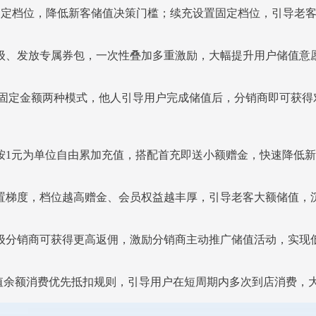
固定档位，降低新客储值决策门槛；续充设置固定档位，引导老
级、发放专属券包，一次性叠加多重激励，大幅提升用户储值意
/固定金额两种模式，他人引导用户完成储值后，分销商即可获得
按1元为单位自由累加充值，搭配首充即送小额赠金，快速降低
倍设置梯度，档位越高赠金、会员权益越丰厚，引导老客大额储值，
级分销商可获得更高返佣，激励分销商主动推广储值活动，实现
储值余额消费优先抵扣规则，引导用户在短周期内多次到店消费，