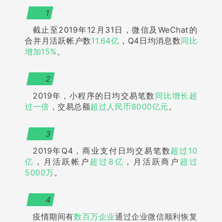
1
截止至2019年12月31日，微信及WeChat的
合并月活跃帐户数
11.64亿
，Q4日均消息数
同比
增加15%
。
2
2019年，
小程序的日均交易笔数
同比增长超
过一倍
，交易总额
超过人民币8000亿元
。
3
2019年Q4，商业支付日均交易笔数
超过10
亿
，月活跃帐户
超过8亿
，月活跃商户
超过
5000万
。
4
疫情期间有
数百万企业
通过企业微信顺利恢复