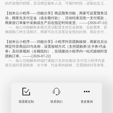
的开放预约档期，灵活绑定服务人员、可预约时段，还能自定义服
务库存上限，避免同一时段预约过载，适配美…
【创米云小程序——功能分享】商品预售功能，商家可设置预售活
动，顾客先支付定金（或全额付款），活动结束后统一支付尾款，
商家按订单集中采购或生产后在指定时间发货。-------[2026-07-22]
一、核心功能解析多模式灵活配置‌支持定金膨胀、全款预售、阶
梯团购三种主流模式，商家可自主设置定金抵扣比例、尾款支付周
期，适配新品测款、限量周边、生鲜预售等不同场…
【创米云小程序——功能分享】小程序抖音团购核销，商家在后台
绑定抖音商品ID与名称，设置核销方式（支持团购券/次卡券/代金
券）及结算规则（全额抵扣），实现微信小程序内一站式核销抖音
团购订单。-------[2026-07-22]
一、核心功能解析跨端打通能力‌支持在微信/支付宝小程序内直
接完成抖音团购券、次卡券、代金券的核销，无需跳转抖音来客
APP，避免多系统切换，大幅提升门店收银效率。…
我需要定制
联系我们
更多案例